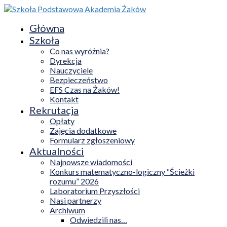
Główna
Szkoła
Co nas wyróżnia?
Dyrekcja
Nauczyciele
Bezpieczeństwo
EFS Czas na Żaków!
Kontakt
Rekrutacja
Opłaty
Zajęcia dodatkowe
Formularz zgłoszeniowy
Aktualności
Najnowsze wiadomości
Konkurs matematyczno-logiczny “Ścieżki
rozumu” 2026
Laboratorium Przyszłości
Nasi partnerzy
Archiwum
Odwiedzili nas…