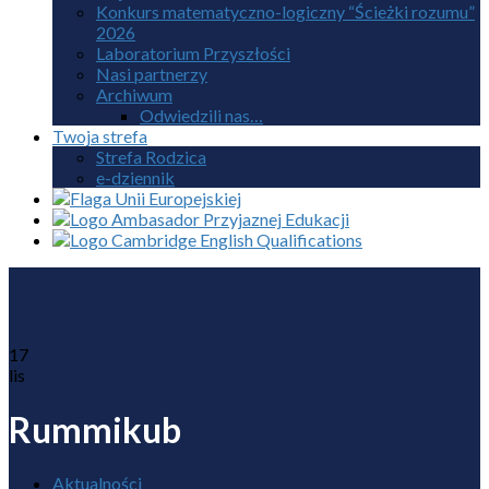
Konkurs matematyczno-logiczny “Ścieżki rozumu”
2026
Laboratorium Przyszłości
Nasi partnerzy
Archiwum
Odwiedzili nas…
Twoja strefa
Strefa Rodzica
e-dziennik
17
lis
Rummikub
Aktualności