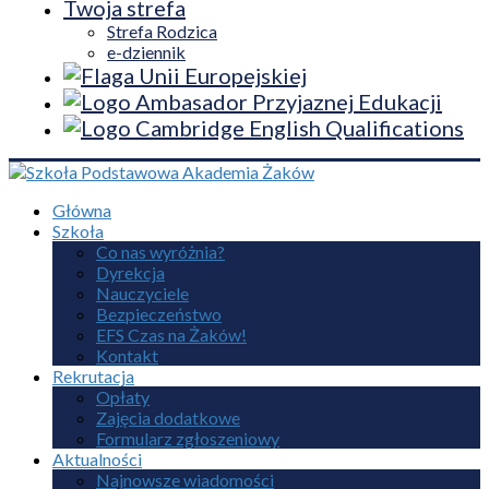
Twoja strefa
Strefa Rodzica
e-dziennik
Główna
Szkoła
Co nas wyróżnia?
Dyrekcja
Nauczyciele
Bezpieczeństwo
EFS Czas na Żaków!
Kontakt
Rekrutacja
Opłaty
Zajęcia dodatkowe
Formularz zgłoszeniowy
Aktualności
Najnowsze wiadomości