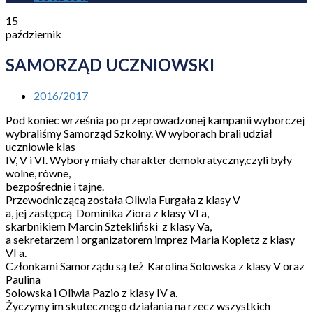
15
październik
SAMORZĄD UCZNIOWSKI
2016/2017
Pod koniec września po przeprowadzonej kampanii wyborczej
wybraliśmy Samorząd Szkolny. W wyborach brali udział
uczniowie klas
IV, V i VI. Wybory miały charakter demokratyczny,czyli były
wolne, równe,
bezpośrednie i tajne.
Przewodniczącą została Oliwia Furgała z klasy V
a, jej zastępcą Dominika Ziora z klasy VI a,
skarbnikiem Marcin Sztekliński z klasy Va,
a sekretarzem i organizatorem imprez Maria Kopietz z klasy
VI a.
Członkami Samorządu są też Karolina Solowska z klasy V oraz
Paulina
Solowska i Oliwia Pazio z klasy IV a.
Życzymy im skutecznego działania na rzecz wszystkich