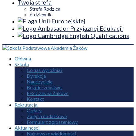
Twoja strefa
Strefa Rodzica
e-dziennik
Główna
Szkoła
Co nas wyróżnia?
Dyrekcja
Nauczyciele
Bezpieczeństwo
EFS Czas na Żaków!
Kontakt
Rekrutacja
Opłaty
Zajęcia dodatkowe
Formularz zgłoszeniowy
Aktualności
Najnowsze wiadomości