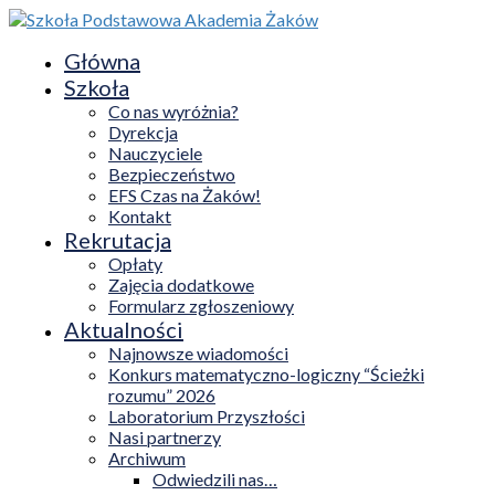
Główna
Szkoła
Co nas wyróżnia?
Dyrekcja
Nauczyciele
Bezpieczeństwo
EFS Czas na Żaków!
Kontakt
Rekrutacja
Opłaty
Zajęcia dodatkowe
Formularz zgłoszeniowy
Aktualności
Najnowsze wiadomości
Konkurs matematyczno-logiczny “Ścieżki
rozumu” 2026
Laboratorium Przyszłości
Nasi partnerzy
Archiwum
Odwiedzili nas…