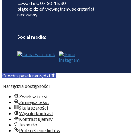
czwartek:
07:30-15:30
piątek:
dzień wewnętrzny, sekretariat
nieczynny.
Social media:
Otwórz pasek narzędzi
Narzędzia dostępności
Zwiększ tekst
Zmniejsz tekst
Skala szarości
Wysoki kontrast
Kontrast ujemny
Jasne tło
Podkreślenie linków