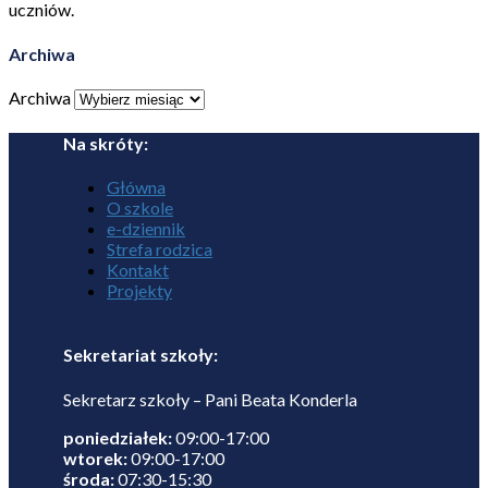
uczniów.
Archiwa
Archiwa
Na skróty:
Główna
O szkole
e-dziennik
Strefa rodzica
Kontakt
Projekty
Sekretariat szkoły:
Sekretarz szkoły – Pani Beata Konderla
poniedziałek:
09:00-17:00
wtorek:
09:00-17:00
środa:
07:30-15:30