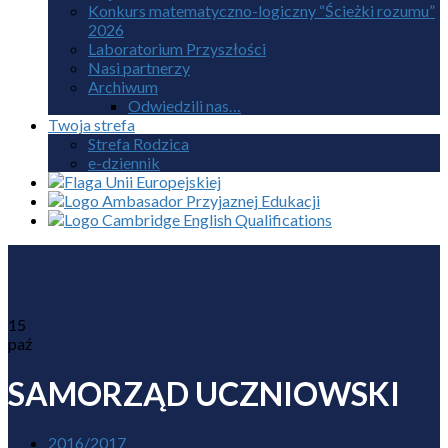
Konkurs matematyczno-logiczny “Ścieżki rozumu”
2026
Laboratorium Przyszłości
Nasi partnerzy
Archiwum
Odwiedzili nas…
Twoja strefa
Strefa Rodzica
e-dziennik
15
paź
SAMORZĄD UCZNIOWSKI
2016/2017