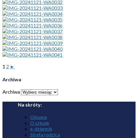
1
2
►
Archiwa
Archiwa
Na skróty:
Główna
O szkole
e-dziennik
Strefa rodzica