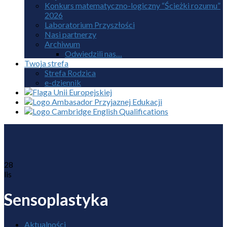
Konkurs matematyczno-logiczny “Ścieżki rozumu”
2026
Laboratorium Przyszłości
Nasi partnerzy
Archiwum
Odwiedzili nas…
Twoja strefa
Strefa Rodzica
e-dziennik
28
lis
Sensoplastyka
Aktualności