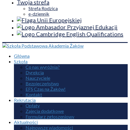
Twoja strefa
Strefa Rodzica
e-dziennik
Główna
Szkoła
Co nas wyróżnia?
Dyrekcja
Nauczyciele
Bezpieczeństwo
EFS Czas na Żaków!
Kontakt
Rekrutacja
Opłaty
Zajęcia dodatkowe
Formularz zgłoszeniowy
Aktualności
Najnowsze wiadomości