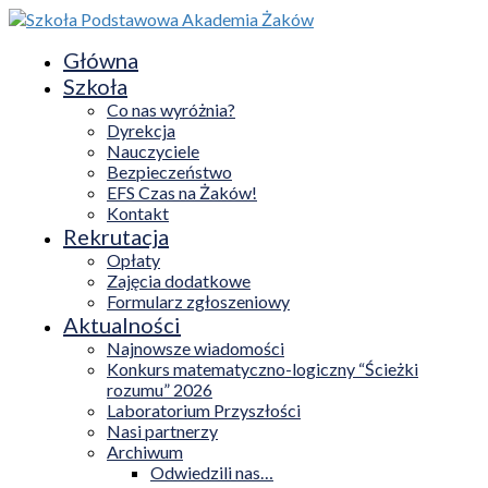
Główna
Szkoła
Co nas wyróżnia?
Dyrekcja
Nauczyciele
Bezpieczeństwo
EFS Czas na Żaków!
Kontakt
Rekrutacja
Opłaty
Zajęcia dodatkowe
Formularz zgłoszeniowy
Aktualności
Najnowsze wiadomości
Konkurs matematyczno-logiczny “Ścieżki
rozumu” 2026
Laboratorium Przyszłości
Nasi partnerzy
Archiwum
Odwiedzili nas…