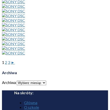
1
2
3
►
Archiwa
Archiwa
Na skróty:
Główna
O szkole