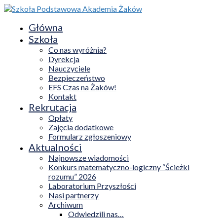
Główna
Szkoła
Co nas wyróżnia?
Dyrekcja
Nauczyciele
Bezpieczeństwo
EFS Czas na Żaków!
Kontakt
Rekrutacja
Opłaty
Zajęcia dodatkowe
Formularz zgłoszeniowy
Aktualności
Najnowsze wiadomości
Konkurs matematyczno-logiczny “Ścieżki
rozumu” 2026
Laboratorium Przyszłości
Nasi partnerzy
Archiwum
Odwiedzili nas…