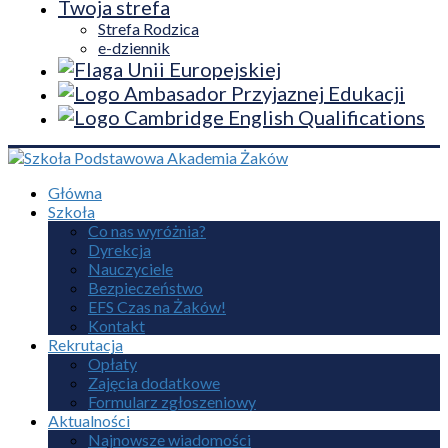
Twoja strefa
Strefa Rodzica
e-dziennik
Główna
Szkoła
Co nas wyróżnia?
Dyrekcja
Nauczyciele
Bezpieczeństwo
EFS Czas na Żaków!
Kontakt
Rekrutacja
Opłaty
Zajęcia dodatkowe
Formularz zgłoszeniowy
Aktualności
Najnowsze wiadomości