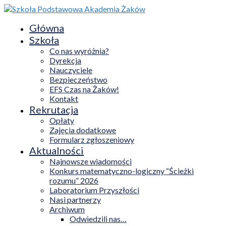
Główna
Szkoła
Co nas wyróżnia?
Dyrekcja
Nauczyciele
Bezpieczeństwo
EFS Czas na Żaków!
Kontakt
Rekrutacja
Opłaty
Zajęcia dodatkowe
Formularz zgłoszeniowy
Aktualności
Najnowsze wiadomości
Konkurs matematyczno-logiczny “Ścieżki
rozumu” 2026
Laboratorium Przyszłości
Nasi partnerzy
Archiwum
Odwiedzili nas…