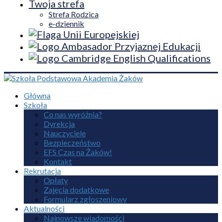
Twoja strefa
Strefa Rodzica
e-dziennik
Główna
Szkoła
Co nas wyróżnia?
Dyrekcja
Nauczyciele
Bezpieczeństwo
EFS Czas na Żaków!
Kontakt
Rekrutacja
Opłaty
Zajęcia dodatkowe
Formularz zgłoszeniowy
Aktualności
Najnowsze wiadomości