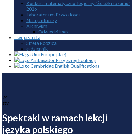
Konkurs matematyczno-logiczny “Ścieżki rozumu”
2026
Laboratorium Przyszłości
Nasi partnerzy
Archiwum
Odwiedzili nas…
Twoja strefa
Strefa Rodzica
e-dziennik
24
sty
Spektakl w ramach lekcji
języka polskiego