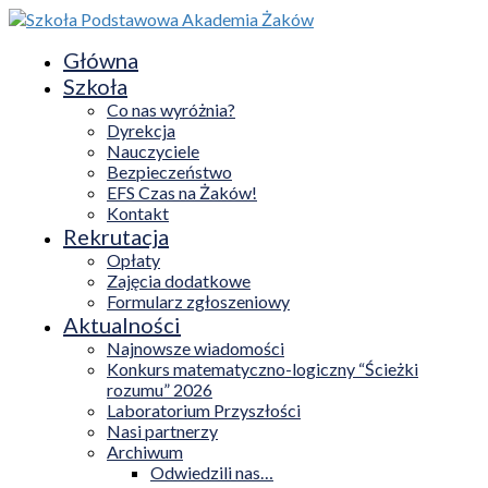
Główna
Szkoła
Co nas wyróżnia?
Dyrekcja
Nauczyciele
Bezpieczeństwo
EFS Czas na Żaków!
Kontakt
Rekrutacja
Opłaty
Zajęcia dodatkowe
Formularz zgłoszeniowy
Aktualności
Najnowsze wiadomości
Konkurs matematyczno-logiczny “Ścieżki
rozumu” 2026
Laboratorium Przyszłości
Nasi partnerzy
Archiwum
Odwiedzili nas…