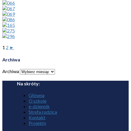
1
2
►
Archiwa
Archiwa
Na skróty:
Główna
O szkole
e-dziennik
Strefa rodzica
Kontakt
Projekty