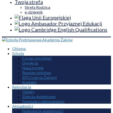
Twoja strefa
Strefa Rodzica
e-dziennik
Główna
Szkoła
Co nas wyróżnia?
Dyrekcja
Nauczyciele
Bezpieczeństwo
EFS Czas na Żaków!
Kontakt
Rekrutacja
Opłaty
Zajęcia dodatkowe
Formularz zgłoszeniowy
Aktualności
Najnowsze wiadomości