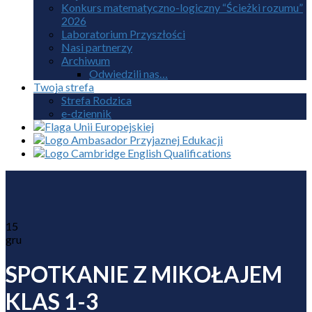
Konkurs matematyczno-logiczny “Ścieżki rozumu”
2026
Laboratorium Przyszłości
Nasi partnerzy
Archiwum
Odwiedzili nas…
Twoja strefa
Strefa Rodzica
e-dziennik
15
gru
SPOTKANIE Z MIKOŁAJEM
KLAS 1-3