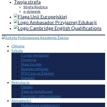
Twoja strefa
Strefa Rodzica
e-dziennik
Główna
Szkoła
Co nas wyróżnia?
Dyrekcja
Nauczyciele
Bezpieczeństwo
EFS Czas na Żaków!
Kontakt
Rekrutacja
Opłaty
Zajęcia dodatkowe
Formularz zgłoszeniowy
Aktualności
Najnowsze wiadomości