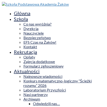
Główna
Szkoła
Co nas wyróżnia?
Dyrekcja
Nauczyciele
Bezpieczeństwo
EFS Czas na Żaków!
Kontakt
Rekrutacja
Opłaty
Zajęcia dodatkowe
Formularz zgłoszeniowy
Aktualności
Najnowsze wiadomości
Konkurs matematyczno-logiczny “Ścieżki
rozumu” 2026
Laboratorium Przyszłości
Nasi partnerzy
Archiwum
Odwiedzili nas…