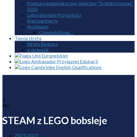
Konkurs matematyczno-logiczny “Ścieżki rozumu”
2026
Laboratorium Przyszłości
Nasi partnerzy
Archiwum
Odwiedzili nas…
Twoja strefa
Strefa Rodzica
e-dziennik
3
sty
STEAM z LEGO bobsleje
2021/2022