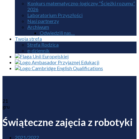
Konkurs matematyczno-logiczny “Ścieżki rozumu”
2026
Laboratorium Przyszłości
Nasi partnerzy
Archiwum
Odwiedzili nas…
Twoja strefa
Strefa Rodzica
e-dziennik
21
gru
Świąteczne zajęcia z robotyki
2021/2022