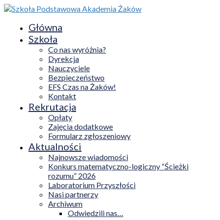
Główna
Szkoła
Co nas wyróżnia?
Dyrekcja
Nauczyciele
Bezpieczeństwo
EFS Czas na Żaków!
Kontakt
Rekrutacja
Opłaty
Zajęcia dodatkowe
Formularz zgłoszeniowy
Aktualności
Najnowsze wiadomości
Konkurs matematyczno-logiczny “Ścieżki
rozumu” 2026
Laboratorium Przyszłości
Nasi partnerzy
Archiwum
Odwiedzili nas…