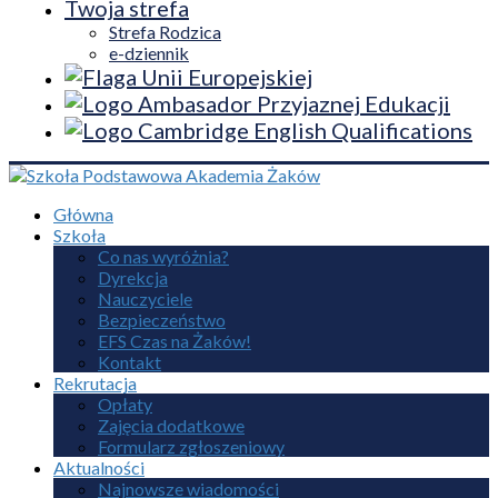
Twoja strefa
Strefa Rodzica
e-dziennik
Główna
Szkoła
Co nas wyróżnia?
Dyrekcja
Nauczyciele
Bezpieczeństwo
EFS Czas na Żaków!
Kontakt
Rekrutacja
Opłaty
Zajęcia dodatkowe
Formularz zgłoszeniowy
Aktualności
Najnowsze wiadomości