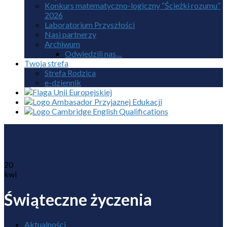
Konkurs matematyczno-logiczny “Ścieżki rozumu”
2026
Laboratorium Przyszłości
Nasi partnerzy
Archiwum
Odwiedzili nas…
Twoja strefa
Strefa Rodzica
e-dziennik
20
kwi
Świąteczne życzenia
Aktualności