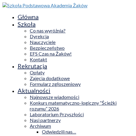
Główna
Szkoła
Co nas wyróżnia?
Dyrekcja
Nauczyciele
Bezpieczeństwo
EFS Czas na Żaków!
Kontakt
Rekrutacja
Opłaty
Zajęcia dodatkowe
Formularz zgłoszeniowy
Aktualności
Najnowsze wiadomości
Konkurs matematyczno-logiczny “Ścieżki
rozumu” 2026
Laboratorium Przyszłości
Nasi partnerzy
Archiwum
Odwiedzili nas…