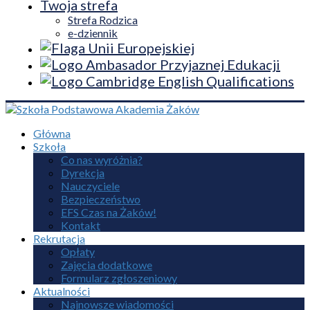
Twoja strefa
Strefa Rodzica
e-dziennik
Główna
Szkoła
Co nas wyróżnia?
Dyrekcja
Nauczyciele
Bezpieczeństwo
EFS Czas na Żaków!
Kontakt
Rekrutacja
Opłaty
Zajęcia dodatkowe
Formularz zgłoszeniowy
Aktualności
Najnowsze wiadomości