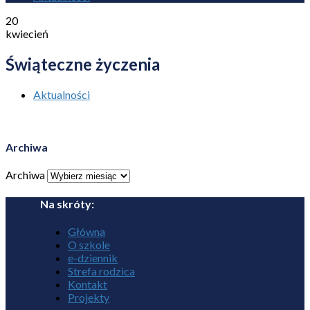
20
kwiecień
Świąteczne życzenia
Aktualności
Archiwa
Archiwa
Na skróty:
Główna
O szkole
e-dziennik
Strefa rodzica
Kontakt
Projekty