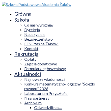
Główna
Szkoła
Co nas wyróżnia?
Dyrekcja
Nauczyciele
Bezpieczeństwo
EFS Czas na Żaków!
Kontakt
Rekrutacja
Opłaty
Zajęcia dodatkowe
Formularz zgłoszeniowy
Aktualności
Najnowsze wiadomości
Konkurs matematyczno-logiczny “Ścieżki
rozumu” 2026
Laboratorium Przyszłości
Nasi partnerzy
Archiwum
Odwiedzili nas…