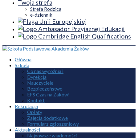
Twoja strefa
Strefa Rodzica
e-dziennik
Główna
Szkoła
Co nas wyróżnia?
Dyrekcja
Nauczyciele
Bezpieczeństwo
EFS Czas na Żaków!
Kontakt
Rekrutacja
Opłaty
Zajęcia dodatkowe
Formularz zgłoszeniowy
Aktualności
Najnowsze wiadomości