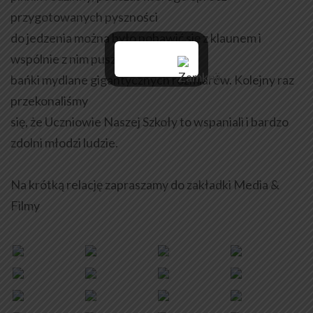
przygotowanych pyszności
do jedzenia można było pobawić się z klaunem i
wspólnie z nim puszczać
bańki mydlane gigantycznych rozmiarów. Kolejny raz
przekonaliśmy
się, że Uczniowie Naszej Szkoły to wspaniali i bardzo
zdolni młodzi ludzie.
Na krótką relację zapraszamy do zakładki Media &
Filmy