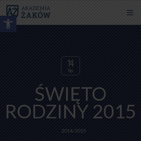
Otwórz pasek narzędzi
14
lip
ŚWIĘTO
RODZINY 2015
2014/2015