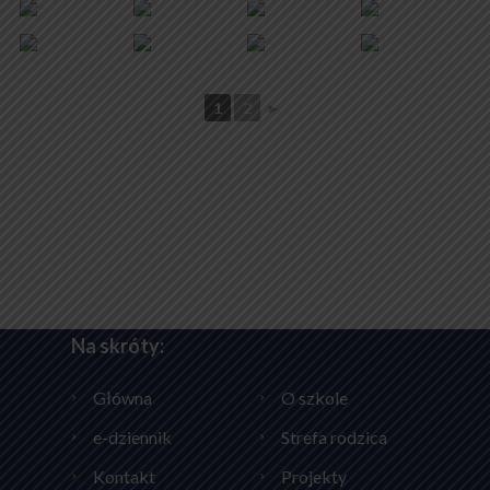
1
2
►
Na skróty:
Główna
O szkole
e-dziennik
Strefa rodzica
Kontakt
Projekty