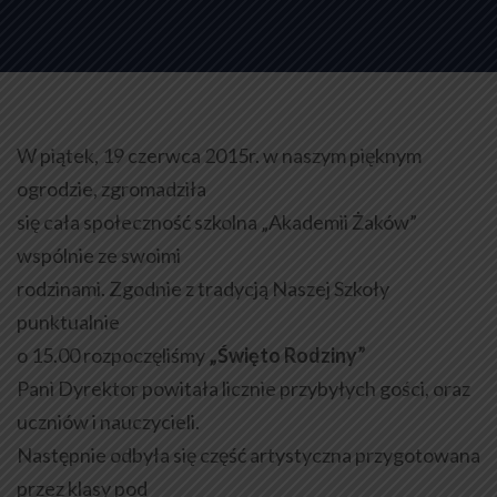
W piątek, 19 czerwca 2015r. w naszym pięknym
ogrodzie, zgromadziła
się cała społeczność szkolna „Akademii Żaków”
wspólnie ze swoimi
rodzinami. Zgodnie z tradycją Naszej Szkoły
punktualnie
o 15.00 rozpoczęliśmy
„Święto Rodziny”
Pani Dyrektor powitała licznie przybyłych gości, oraz
uczniów i nauczycieli.
Następnie odbyła się część artystyczna przygotowana
przez klasy pod