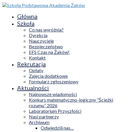
Główna
Szkoła
Co nas wyróżnia?
Dyrekcja
Nauczyciele
Bezpieczeństwo
EFS Czas na Żaków!
Kontakt
Rekrutacja
Opłaty
Zajęcia dodatkowe
Formularz zgłoszeniowy
Aktualności
Najnowsze wiadomości
Konkurs matematyczno-logiczny “Ścieżki
rozumu” 2026
Laboratorium Przyszłości
Nasi partnerzy
Archiwum
Odwiedzili nas…