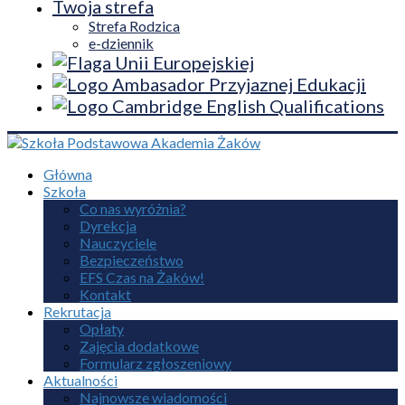
Twoja strefa
Strefa Rodzica
e-dziennik
Główna
Szkoła
Co nas wyróżnia?
Dyrekcja
Nauczyciele
Bezpieczeństwo
EFS Czas na Żaków!
Kontakt
Rekrutacja
Opłaty
Zajęcia dodatkowe
Formularz zgłoszeniowy
Aktualności
Najnowsze wiadomości