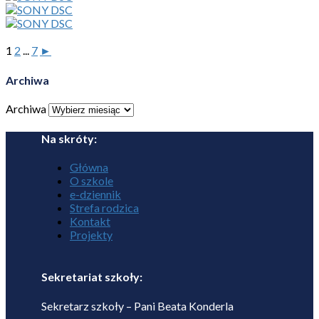
1
2
...
7
►
Archiwa
Archiwa
Na skróty:
Główna
O szkole
e-dziennik
Strefa rodzica
Kontakt
Projekty
Sekretariat szkoły:
Sekretarz szkoły – Pani Beata Konderla