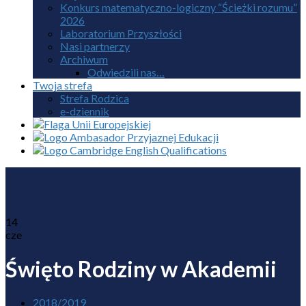
Konkurs matematyczno-logiczny “Ścieżki rozumu”
2026
Laboratorium Przyszłości
Nasi partnerzy
Archiwum
Odwiedzili nas…
Twoja strefa
Strefa Rodzica
e-dziennik
14
cze
Święto Rodziny w Akademii
2018/2019