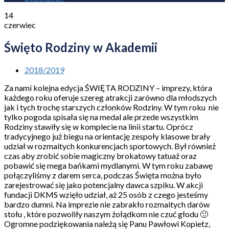
14
czerwiec
Święto Rodziny w Akademii
2018/2019
Za nami kolejna edycja ŚWIĘTA RODZINY – imprezy, która
każdego roku oferuje szereg atrakcji zarówno dla młodszych
jak i tych trochę starszych członków Rodziny. W tym roku nie
tylko pogoda spisała się na medal ale przede wszystkim
Rodziny stawiły się w komplecie na linii startu. Oprócz
tradycyjnego już biegu na orientację zespoły klasowe brały
udział w rozmaitych konkurencjach sportowych. Był również
czas aby zrobić sobie magiczny brokatowy tatuaż oraz
pobawić się mega bańkami mydlanymi. W tym roku zabawę
połączyliśmy z darem serca, podczas Święta można było
zarejestrować się jako potencjalny dawca szpiku. W akcji
fundacji DKMS wzięło udział, aż 25 osób z czego jesteśmy
bardzo dumni. Na imprezie nie zabrakło rozmaitych darów
stołu , które pozwoliły naszym żołądkom nie czuć głodu 🙂
Ogromne podziękowania należą się Panu Pawłowi Kopietz,