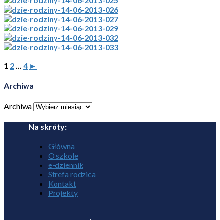
1
2
...
4
►
Archiwa
Archiwa
Na skróty:
Główna
O szkole
e-dziennik
Strefa rodzica
Kontakt
Projekty