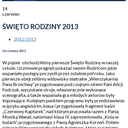
14
czerwiec
ŚWIĘTO RODZINY 2013
2012/2013
14 czerwca 2013
W piątek obchodziliśmy pierwsze Święto Rodziny w naszej
szkole. Uczniowie pragnęli pokazać swoim Rodzicom jakie
wspaniałe postępy poczynili przez ostatnie pół roku. Jako
pierwsze obejrzeliśmy widowisko teatralne „Wierszykarnia
Pana Brzechwy” przygotowane pod czujnym okiem Pani Alicji
Fodczuk, wyszukane stroje, własnoręcznie wykonana
scenografia, a także wspaniała gra młodych aktorów były
imponujące. Kolejnym punktem programu były przedstawienia
w języku angielskim, klasa I przygotowała fragment baśni
„Czerwony Kapturek”, nad którym pracowała razem z Panią
Moniką Wanat, natomiast klasa IV zaprezentowała „Kota w
butach”, przygotowanego z Panią Agnieszka Korzeń. Potem
zobaczyliśmy wspaniałe układy baletowe, które z uczniami