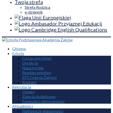
Twoja strefa
Strefa Rodzica
e-dziennik
Główna
Szkoła
Co nas wyróżnia?
Dyrekcja
Nauczyciele
Bezpieczeństwo
EFS Czas na Żaków!
Kontakt
Rekrutacja
Opłaty
Zajęcia dodatkowe
Formularz zgłoszeniowy
Aktualności
Najnowsze wiadomości