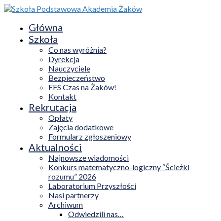
Główna
Szkoła
Co nas wyróżnia?
Dyrekcja
Nauczyciele
Bezpieczeństwo
EFS Czas na Żaków!
Kontakt
Rekrutacja
Opłaty
Zajęcia dodatkowe
Formularz zgłoszeniowy
Aktualności
Najnowsze wiadomości
Konkurs matematyczno-logiczny “Ścieżki
rozumu” 2026
Laboratorium Przyszłości
Nasi partnerzy
Archiwum
Odwiedzili nas…