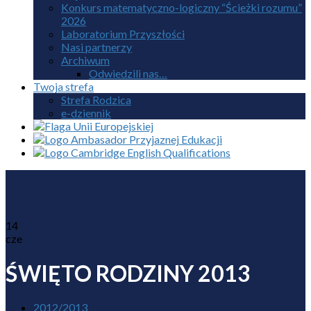
Konkurs matematyczno-logiczny “Ścieżki rozumu”
2026
Laboratorium Przyszłości
Nasi partnerzy
Archiwum
Odwiedzili nas…
Twoja strefa
Strefa Rodzica
e-dziennik
14
cze
ŚWIĘTO RODZINY 2013
2012/2013