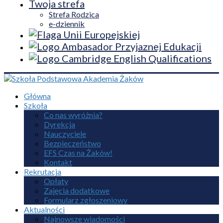
Twoja strefa
Strefa Rodzica
e-dziennik
Główna
Szkoła
Co nas wyróżnia?
Dyrekcja
Nauczyciele
Bezpieczeństwo
EFS Czas na Żaków!
Kontakt
Rekrutacja
Opłaty
Zajęcia dodatkowe
Formularz zgłoszeniowy
Aktualności
Najnowsze wiadomości