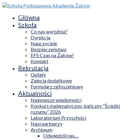
Główna
Szkoła
Co nas wyróżnia?
Dyrekcja
Nauczyciele
Bezpieczeństwo
EFS Czas na Żaków!
Kontakt
Rekrutacja
Opłaty
Zajęcia dodatkowe
Formularz zgłoszeniowy
Aktualności
Najnowsze wiadomości
Konkurs matematyczno-logiczny “Ścieżki
rozumu” 2026
Laboratorium Przyszłości
Nasi partnerzy
Archiwum
Odwiedzili nas…