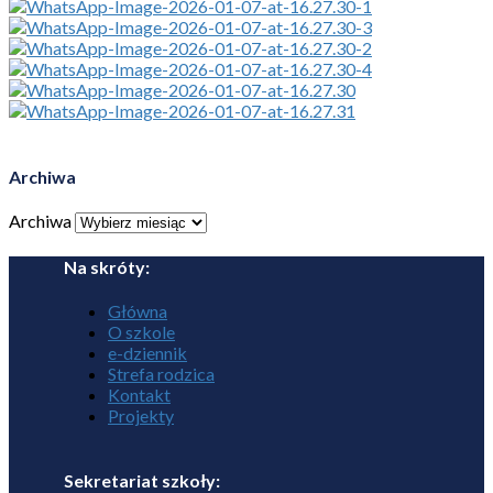
Archiwa
Archiwa
Na skróty:
Główna
O szkole
e-dziennik
Strefa rodzica
Kontakt
Projekty
Sekretariat szkoły: