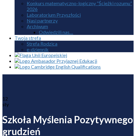
Konkurs matematyczno-logiczny “Ścieżki rozumu”
2026
Laboratorium Przyszłości
Nasi partnerzy
Archiwum
Odwiedzili nas…
Twoja strefa
Strefa Rodzica
e-dziennik
12
sty
Szkoła Myślenia Pozytywnego
grudzień