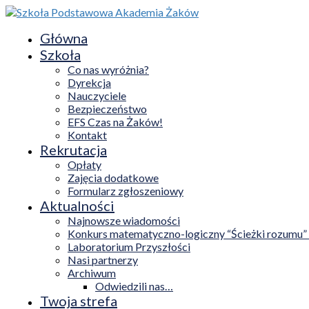
Główna
Szkoła
Co nas wyróżnia?
Dyrekcja
Nauczyciele
Bezpieczeństwo
EFS Czas na Żaków!
Kontakt
Rekrutacja
Opłaty
Zajęcia dodatkowe
Formularz zgłoszeniowy
Aktualności
Najnowsze wiadomości
Konkurs matematyczno-logiczny “Ścieżki rozumu”
Laboratorium Przyszłości
Nasi partnerzy
Archiwum
Odwiedzili nas…
Twoja strefa