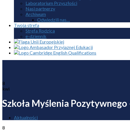
Laboratorium Przyszłości
Nasi partnerzy
Archiwum
Odwiedzili nas…
Twoja strefa
Strefa Rodzica
e-dziennik
8
kwi
Szkoła Myślenia Pozytywnego
Aktualności
8