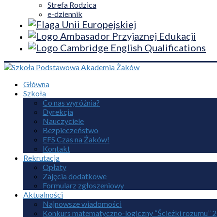
Strefa Rodzica
e-dziennik
Główna
Szkoła
Co nas wyróżnia?
Dyrekcja
Nauczyciele
Bezpieczeństwo
EFS Czas na Żaków!
Kontakt
Rekrutacja
Opłaty
Zajęcia dodatkowe
Formularz zgłoszeniowy
Aktualności
Najnowsze wiadomości
Konkurs matematyczno-logiczny “Ścieżki rozumu” 