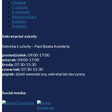
Główna
O szkole
e-dziennik
Strefa rodzica
Kontakt
Projekty
Sekretariat szkoły:
Sekretarz szkoły – Pani Beata Konderla
poniedziałek:
09:00-17:00
wtorek:
09:00-17:00
środa:
07:30-15:30
czwartek:
07:30-15:30
piątek:
dzień wewnętrzny, sekretariat nieczynny.
Social media: