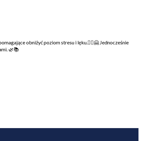
magające obniżyć poziom stresu i lęku.🧘‍♀️🤗 Jednocześnie
ami. 🌿📚