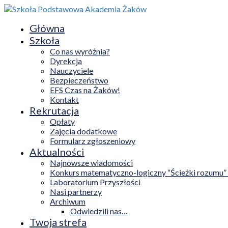
Główna
Szkoła
Co nas wyróżnia?
Dyrekcja
Nauczyciele
Bezpieczeństwo
EFS Czas na Żaków!
Kontakt
Rekrutacja
Opłaty
Zajęcia dodatkowe
Formularz zgłoszeniowy
Aktualności
Najnowsze wiadomości
Konkurs matematyczno-logiczny “Ścieżki rozumu”
Laboratorium Przyszłości
Nasi partnerzy
Archiwum
Odwiedzili nas…
Twoja strefa