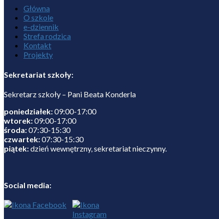
Główna
O szkole
e-dziennik
Strefa rodzica
Kontakt
Projekty
Sekretariat szkoły:
Sekretarz szkoły – Pani Beata Konderla
poniedziałek:
09:00-17:00
wtorek:
09:00-17:00
środa:
07:30-15:30
czwartek:
07:30-15:30
piątek:
dzień wewnętrzny, sekretariat nieczynny.
Social media: