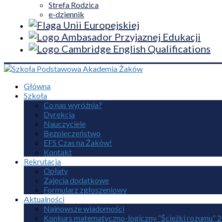
Strefa Rodzica
e-dziennik
Główna
Szkoła
Co nas wyróżnia?
Dyrekcja
Nauczyciele
Bezpieczeństwo
EFS Czas na Żaków!
Kontakt
Rekrutacja
Opłaty
Zajęcia dodatkowe
Formularz zgłoszeniowy
Aktualności
Najnowsze wiadomości
Konkurs matematyczno-logiczny “Ścieżki rozumu” 