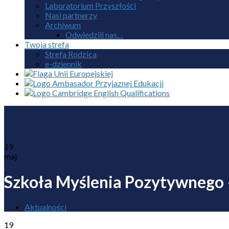
Laboratorium Przyszłości
Nasi partnerzy
Archiwum
Odwiedzili nas…
Twoja strefa
Strefa Rodzica
e-dziennik
19
maj
Szkoła Myślenia Pozytywnego 
Aktualności
19