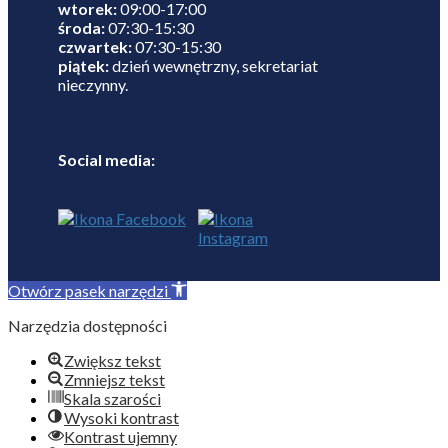
wtorek:
09:00-17:00
środa:
07:30-15:30
czwartek:
07:30-15:30
piątek:
dzień wewnętrzny, sekretariat
nieczynny.
Social media:
Otwórz pasek narzędzi
Narzędzia dostępności
Zwiększ tekst
Zmniejsz tekst
Skala szarości
Wysoki kontrast
Kontrast ujemny