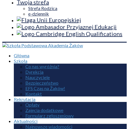
Twoja strefa
Strefa Rodzica
e-dziennik
Główna
Szkoła
Co nas wyróżnia?
Dyrekcja
Nauczyciele
Bezpieczeństwo
EFS Czas na Żaków!
Kontakt
Rekrutacja
Opłaty
Zajęcia dodatkowe
Formularz zgłoszeniowy
Aktualności
Najnowsze wiadomości