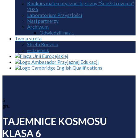
Konkurs matematyczno-logiczny “Ścieżki rozumu”
2026
Laboratorium Przyszłości
Nasi partnerzy
Archiwum
Odwiedzili nas…
Twoja strefa
Strefa Rodzica
e-dziennik
5
gru
TAJEMNICE KOSMOSU
KLASA 6