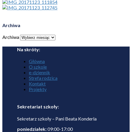
Archiwa
Archiwa
Na skróty:
Główna
O szkole
e-dziennik
Strefa rodzica
Kontakt
Projekty
Sekretariat szkoły:
Sekretarz szkoły – Pani Beata Konderla
poniedziałek:
09:00-17:00