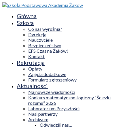
Główna
Szkoła
Co nas wyróżnia?
Dyrekcja
Nauczyciele
Bezpieczeństwo
EFS Czas na Żaków!
Kontakt
Rekrutacja
Opłaty
Zajęcia dodatkowe
Formularz zgłoszeniowy
Aktualności
Najnowsze wiadomości
Konkurs matematyczno-logiczny “Ścieżki
rozumu” 2026
Laboratorium Przyszłości
Nasi partnerzy
Archiwum
Odwiedzili nas…