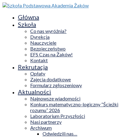
Główna
Szkoła
Co nas wyróżnia?
Dyrekcja
Nauczyciele
Bezpieczeństwo
EFS Czas na Żaków!
Kontakt
Rekrutacja
Opłaty
Zajęcia dodatkowe
Formularz zgłoszeniowy
Aktualności
Najnowsze wiadomości
Konkurs matematyczno-logiczny “Ścieżki
rozumu” 2026
Laboratorium Przyszłości
Nasi partnerzy
Archiwum
Odwiedzili nas…