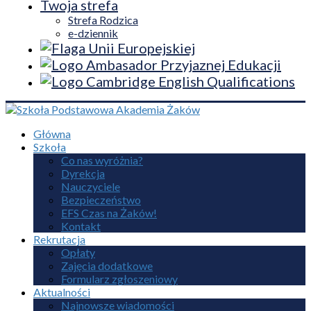
Twoja strefa
Strefa Rodzica
e-dziennik
Główna
Szkoła
Co nas wyróżnia?
Dyrekcja
Nauczyciele
Bezpieczeństwo
EFS Czas na Żaków!
Kontakt
Rekrutacja
Opłaty
Zajęcia dodatkowe
Formularz zgłoszeniowy
Aktualności
Najnowsze wiadomości