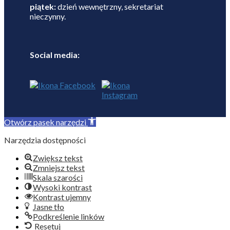
piątek:
dzień wewnętrzny, sekretariat
nieczynny.
Social media:
Otwórz pasek narzędzi
Narzędzia dostępności
Zwiększ tekst
Zmniejsz tekst
Skala szarości
Wysoki kontrast
Kontrast ujemny
Jasne tło
Podkreślenie linków
Resetuj