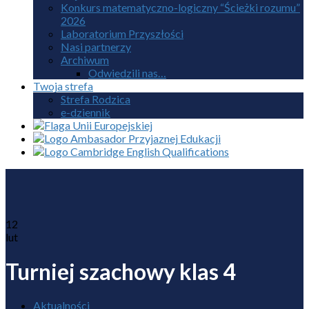
Konkurs matematyczno-logiczny “Ścieżki rozumu”
2026
Laboratorium Przyszłości
Nasi partnerzy
Archiwum
Odwiedzili nas…
Twoja strefa
Strefa Rodzica
e-dziennik
12
lut
Turniej szachowy klas 4
Aktualności