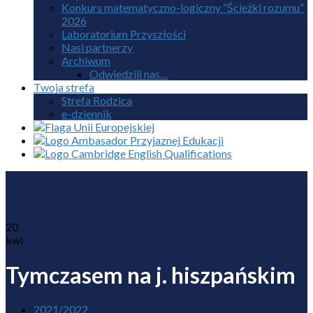
Konkurs matematyczno-logiczny “Ścieżki rozumu”
2026
Laboratorium Przyszłości
Nasi partnerzy
Archiwum
Odwiedzili nas…
Twoja strefa
Strefa Rodzica
e-dziennik
20
kwi
Tymczasem na j. hiszpańskim
2021/2022