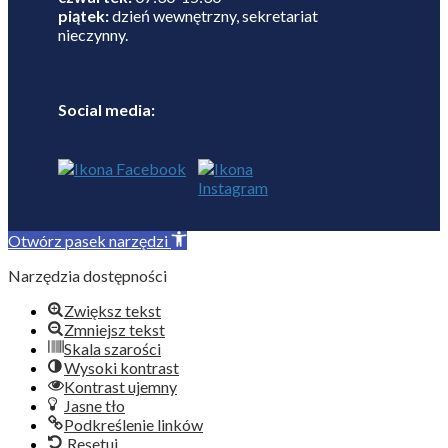
piątek:
dzień wewnętrzny, sekretariat
nieczynny.
Social media:
Otwórz pasek narzędzi
Narzędzia dostępności
Zwiększ tekst
Zmniejsz tekst
Skala szarości
Wysoki kontrast
Kontrast ujemny
Jasne tło
Podkreślenie linków
Resetuj