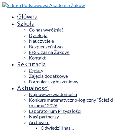
Główna
Szkoła
Co nas wyróżnia?
Dyrekcja
Nauczyciele
Bezpieczeństwo
EFS Czas na Żaków!
Kontakt
Rekrutacja
Opłaty
Zajęcia dodatkowe
Formularz zgłoszeniowy
Aktualności
Najnowsze wiadomości
Konkurs matematyczno-logiczny “Ścieżki
rozumu” 2026
Laboratorium Przyszłości
Nasi partnerzy
Archiwum
Odwiedzili nas…