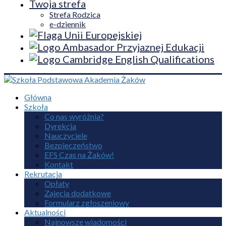
Twoja strefa
Strefa Rodzica
e-dziennik
Główna
Szkoła
Co nas wyróżnia?
Dyrekcja
Nauczyciele
Bezpieczeństwo
EFS Czas na Żaków!
Kontakt
Rekrutacja
Opłaty
Zajęcia dodatkowe
Formularz zgłoszeniowy
Aktualności
Najnowsze wiadomości