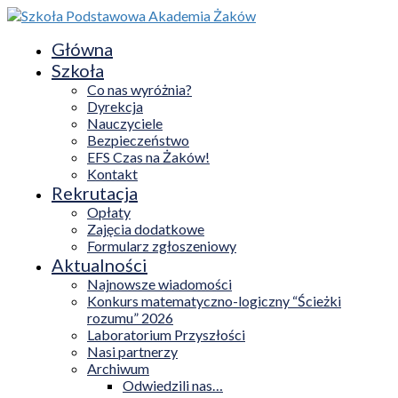
Główna
Szkoła
Co nas wyróżnia?
Dyrekcja
Nauczyciele
Bezpieczeństwo
EFS Czas na Żaków!
Kontakt
Rekrutacja
Opłaty
Zajęcia dodatkowe
Formularz zgłoszeniowy
Aktualności
Najnowsze wiadomości
Konkurs matematyczno-logiczny “Ścieżki
rozumu” 2026
Laboratorium Przyszłości
Nasi partnerzy
Archiwum
Odwiedzili nas…