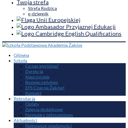
Twoja strefa
Strefa Rodzica
e-dziennik
Główna
Szkoła
Co nas wyróżnia?
Dyrekcja
Nauczyciele
Bezpieczeństwo
EFS Czas na Żaków!
Kontakt
Rekrutacja
Opłaty
Zajęcia dodatkowe
Formularz zgłoszeniowy
Aktualności
Najnowsze wiadomości