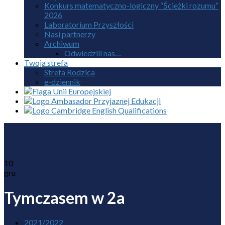
Konkurs matematyczno-logiczny “Ścieżki rozumu”
2026
Laboratorium Przyszłości
Nasi partnerzy
Archiwum
Odwiedzili nas…
Twoja strefa
Strefa Rodzica
e-dziennik
10
gru
Tymczasem w 2a
2021/2022