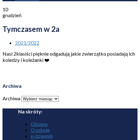
10
grudzień
Tymczasem w 2a
2021/2022
Nasi 2klasiści pięknie odgadują jakie zwierzątko posiadają ich
koledzy i koleżanki ❤️
Archiwa
Archiwa
Na skróty:
Główna
O szkole
e-dziennik