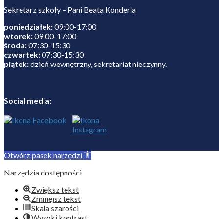
Sekretarz szkoły – Pani Beata Konderla
poniedziałek:
09:00-17:00
wtorek:
09:00-17:00
środa:
07:30-15:30
czwartek:
07:30-15:30
piątek:
dzień wewnętrzny, sekretariat nieczynny.
Social media:
Otwórz pasek narzędzi
Narzędzia dostępności
Zwiększ tekst
Zmniejsz tekst
Skala szarości
Wysoki kontrast