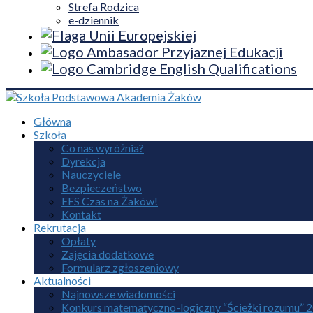
Strefa Rodzica
e-dziennik
Główna
Szkoła
Co nas wyróżnia?
Dyrekcja
Nauczyciele
Bezpieczeństwo
EFS Czas na Żaków!
Kontakt
Rekrutacja
Opłaty
Zajęcia dodatkowe
Formularz zgłoszeniowy
Aktualności
Najnowsze wiadomości
Konkurs matematyczno-logiczny “Ścieżki rozumu” 