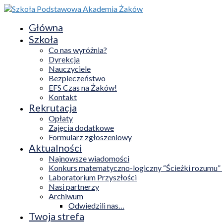
Główna
Szkoła
Co nas wyróżnia?
Dyrekcja
Nauczyciele
Bezpieczeństwo
EFS Czas na Żaków!
Kontakt
Rekrutacja
Opłaty
Zajęcia dodatkowe
Formularz zgłoszeniowy
Aktualności
Najnowsze wiadomości
Konkurs matematyczno-logiczny “Ścieżki rozumu”
Laboratorium Przyszłości
Nasi partnerzy
Archiwum
Odwiedzili nas…
Twoja strefa