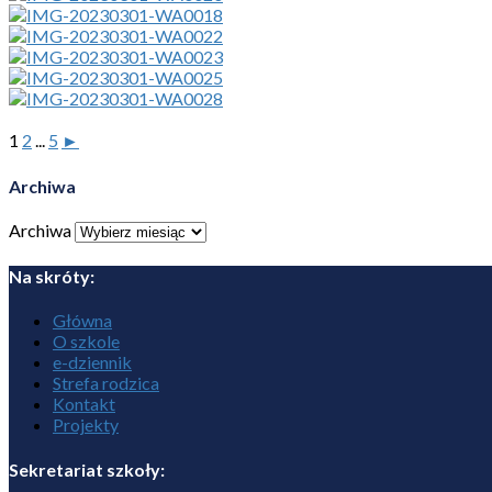
1
2
...
5
►
Archiwa
Archiwa
Na skróty:
Główna
O szkole
e-dziennik
Strefa rodzica
Kontakt
Projekty
Sekretariat szkoły: