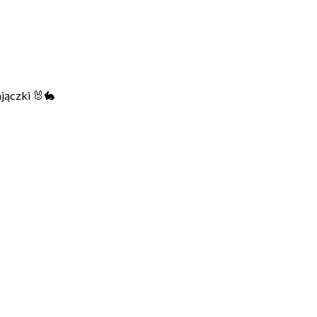
jączki 🐰🐇