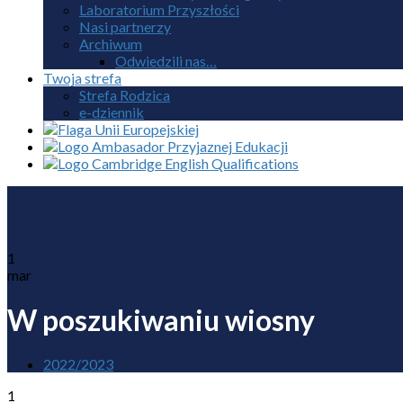
Laboratorium Przyszłości
Nasi partnerzy
Archiwum
Odwiedzili nas…
Twoja strefa
Strefa Rodzica
e-dziennik
1
mar
W poszukiwaniu wiosny
2022/2023
1