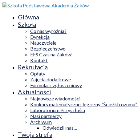
Główna
Szkoła
Co nas wyróżnia?
Dyrekcja
Nauczyciele
Bezpieczeństwo
EFS Czas na Żaków!
Kontakt
Rekrutacja
Opłaty
Zajęcia dodatkowe
Formularz zgłoszeniowy
Aktualności
Najnowsze wiadomości
Konkurs matematyczno-logiczny “Ścieżki rozumu”
Laboratorium Przyszłości
Nasi partnerzy
Archiwum
Odwiedzili nas…
Twoja strefa