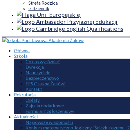
Strefa Rodzica
e-dziennik
Główna
Szkoła
Co nas wyróżnia?
Dyrekcja
Nauczyciele
Bezpieczeństwo
EFS Czas na Żaków!
Kontakt
Rekrutacja
Opłaty
Zajęcia dodatkowe
Formularz zgłoszeniowy
Aktualności
Najnowsze wiadomości
Konkurs matematyczno-logiczny “Ścieżki rozumu” 