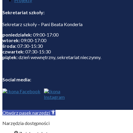
Projekty
Sekretariat szkoły:
Sekretarz szkoły – Pani Beata Konderla
poniedziałek:
09:00-17:00
wtorek:
09:00-17:00
środa:
07:30-15:30
czwartek:
07:30-15:30
piątek:
dzień wewnętrzny, sekretariat nieczynny.
Social media:
Otwórz pasek narzędzi
Narzędzia dostępności