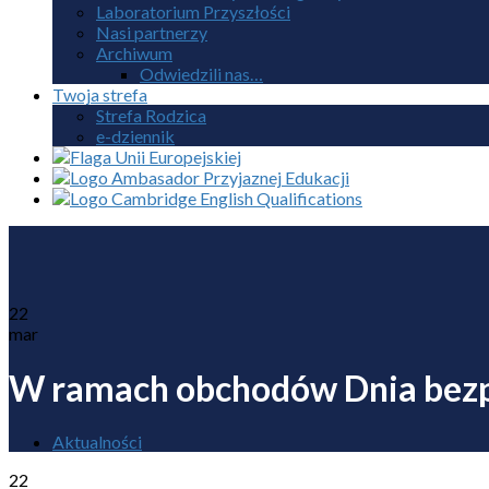
Laboratorium Przyszłości
Nasi partnerzy
Archiwum
Odwiedzili nas…
Twoja strefa
Strefa Rodzica
e-dziennik
22
mar
W ramach obchodów Dnia bezp
Aktualności
22