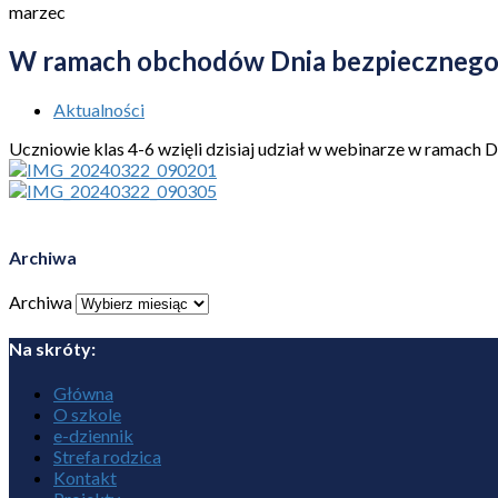
marzec
W ramach obchodów Dnia bezpiecznego
Aktualności
Uczniowie klas 4-6 wzięli dzisiaj udział w webinarze w ramach 
Archiwa
Archiwa
Na skróty:
Główna
O szkole
e-dziennik
Strefa rodzica
Kontakt