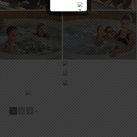
1
2
3
►