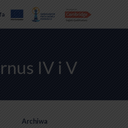
fa
us IV i V
Archiwa