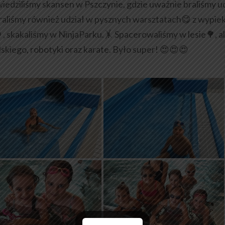
edziliśmy skansen w Pszczynie, gdzie uważnie braliśmy ud
raliśmy również udział w pysznych warsztatach😋 z wypie
🍦, skakaliśmy w NinjaParku.🤸 Spacerowaliśmy w lesie🌳, a
elskiego, robotyki oraz karate. Było super! 😍😍😍