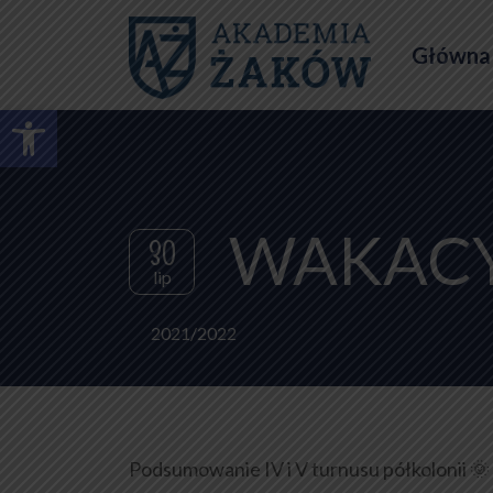
Główna
Otwórz pasek narzędzi
WAKACYJ
30
lip
2021/2022
Podsumowanie IV i V turnusu półkolonii 🌞