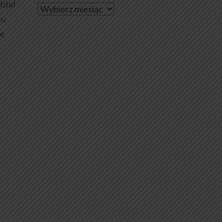
ział
Archiwa
ku
le