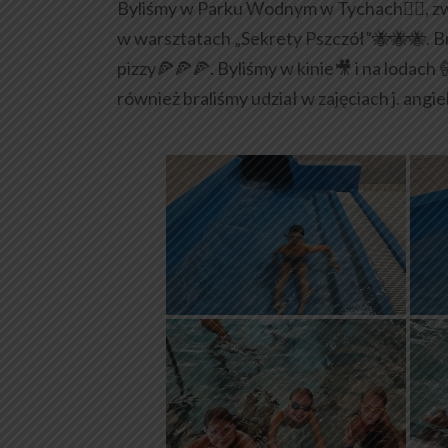
Byliśmy w Parku Wodnym w Tychach🏊‍♀, zwi
w warsztatach „Sekrety Pszczół”🐝🐝🐝. B
pizzy🍕🍕🍕. Byliśmy w kinie🎥 i na lodach
również braliśmy udział w zajęciach j. angi