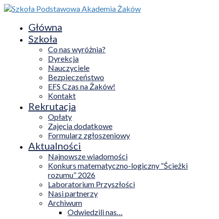
Główna
Szkoła
Co nas wyróżnia?
Dyrekcja
Nauczyciele
Bezpieczeństwo
EFS Czas na Żaków!
Kontakt
Rekrutacja
Opłaty
Zajęcia dodatkowe
Formularz zgłoszeniowy
Aktualności
Najnowsze wiadomości
Konkurs matematyczno-logiczny “Ścieżki
rozumu” 2026
Laboratorium Przyszłości
Nasi partnerzy
Archiwum
Odwiedzili nas…