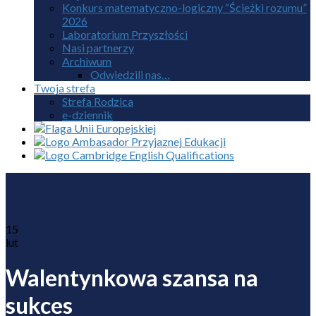
Konkurs matematyczno-logiczny “Ścieżki rozumu”
2026
Laboratorium Przyszłości
Nasi partnerzy
Archiwum
Odwiedzili nas…
Twoja strefa
Strefa Rodzica
e-dziennik
15
lut
Walentynkowa szansa na
sukces