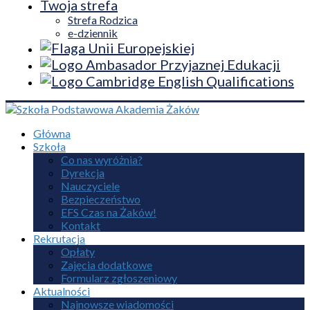
Twoja strefa
Strefa Rodzica
e-dziennik
Główna
Szkoła
Co nas wyróżnia?
Dyrekcja
Nauczyciele
Bezpieczeństwo
EFS Czas na Żaków!
Kontakt
Rekrutacja
Opłaty
Zajęcia dodatkowe
Formularz zgłoszeniowy
Aktualności
Najnowsze wiadomości