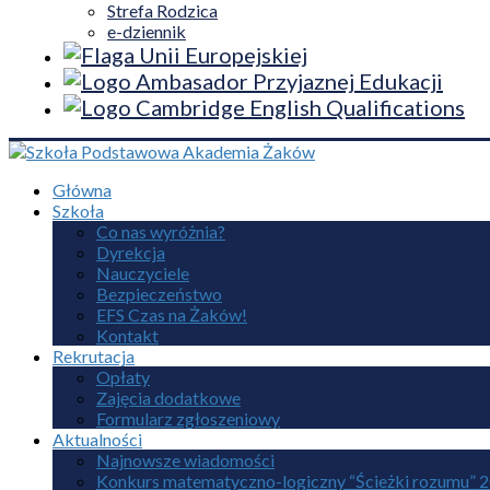
Strefa Rodzica
e-dziennik
Główna
Szkoła
Co nas wyróżnia?
Dyrekcja
Nauczyciele
Bezpieczeństwo
EFS Czas na Żaków!
Kontakt
Rekrutacja
Opłaty
Zajęcia dodatkowe
Formularz zgłoszeniowy
Aktualności
Najnowsze wiadomości
Konkurs matematyczno-logiczny “Ścieżki rozumu” 