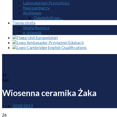
Laboratorium Przyszłości
Nasi partnerzy
Archiwum
Odwiedzili nas…
Twoja strefa
Strefa Rodzica
e-dziennik
26
kwi
Wiosenna ceramika Żaka
2018/2019
26