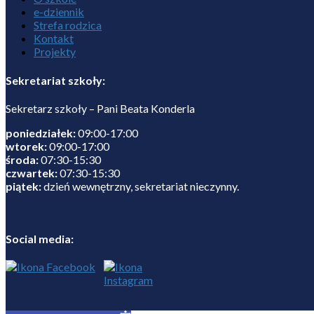
e-dziennik
Strefa rodzica
Kontakt
Projekty
Sekretariat szkoły:
Sekretarz szkoły – Pani Beata Konderla
poniedziałek:
09:00-17:00
wtorek:
09:00-17:00
środa:
07:30-15:30
czwartek:
07:30-15:30
piątek:
dzień wewnętrzny, sekretariat nieczynny.
Social media: