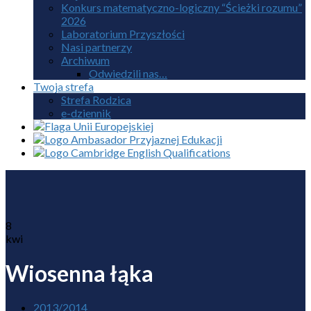
Konkurs matematyczno-logiczny “Ścieżki rozumu”
2026
Laboratorium Przyszłości
Nasi partnerzy
Archiwum
Odwiedzili nas…
Twoja strefa
Strefa Rodzica
e-dziennik
8
kwi
Wiosenna łąka
2013/2014