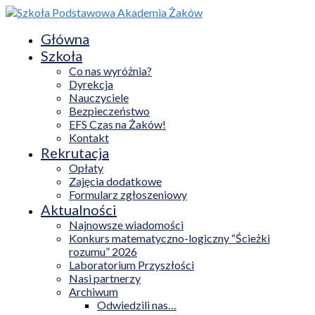
Główna
Szkoła
Co nas wyróżnia?
Dyrekcja
Nauczyciele
Bezpieczeństwo
EFS Czas na Żaków!
Kontakt
Rekrutacja
Opłaty
Zajęcia dodatkowe
Formularz zgłoszeniowy
Aktualności
Najnowsze wiadomości
Konkurs matematyczno-logiczny “Ścieżki
rozumu” 2026
Laboratorium Przyszłości
Nasi partnerzy
Archiwum
Odwiedzili nas…