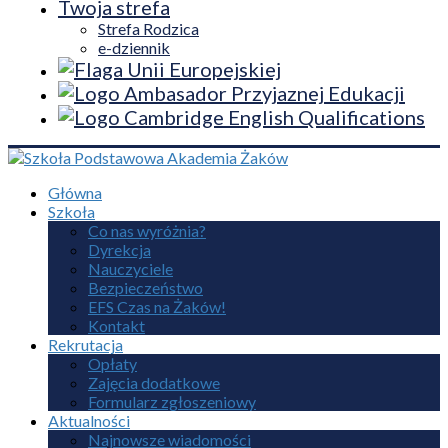
Twoja strefa
Strefa Rodzica
e-dziennik
Główna
Szkoła
Co nas wyróżnia?
Dyrekcja
Nauczyciele
Bezpieczeństwo
EFS Czas na Żaków!
Kontakt
Rekrutacja
Opłaty
Zajęcia dodatkowe
Formularz zgłoszeniowy
Aktualności
Najnowsze wiadomości