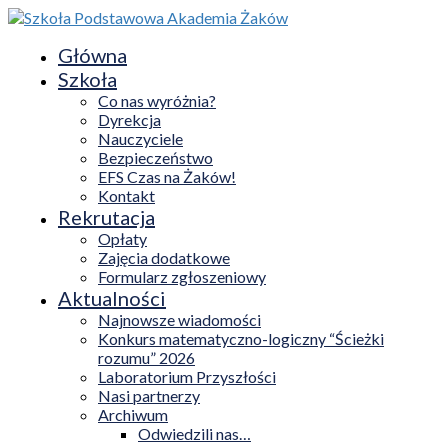
Główna
Szkoła
Co nas wyróżnia?
Dyrekcja
Nauczyciele
Bezpieczeństwo
EFS Czas na Żaków!
Kontakt
Rekrutacja
Opłaty
Zajęcia dodatkowe
Formularz zgłoszeniowy
Aktualności
Najnowsze wiadomości
Konkurs matematyczno-logiczny “Ścieżki
rozumu” 2026
Laboratorium Przyszłości
Nasi partnerzy
Archiwum
Odwiedzili nas…