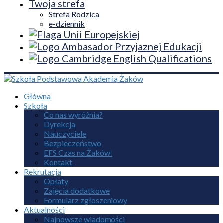
Twoja strefa
Strefa Rodzica
e-dziennik
Główna
Szkoła
Co nas wyróżnia?
Dyrekcja
Nauczyciele
Bezpieczeństwo
EFS Czas na Żaków!
Kontakt
Rekrutacja
Opłaty
Zajęcia dodatkowe
Formularz zgłoszeniowy
Aktualności
Najnowsze wiadomości