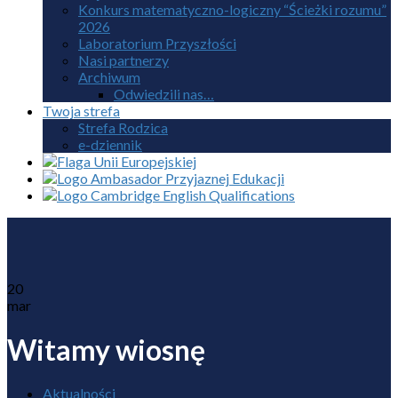
Konkurs matematyczno-logiczny “Ścieżki rozumu”
2026
Laboratorium Przyszłości
Nasi partnerzy
Archiwum
Odwiedzili nas…
Twoja strefa
Strefa Rodzica
e-dziennik
20
mar
Witamy wiosnę
Aktualności