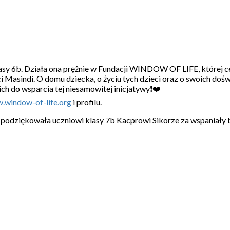
asy 6b. Działa ona prężnie w Fundacji WINDOW OF LIFE, której c
Masindi. O domu dziecka, o życiu tych dzieci oraz o swoich doś
 do wsparcia tej niesamowitej inicjatywy❗❤️
.window-of-life.org
i profilu.
y podziękowała uczniowi klasy 7b Kacprowi Sikorze za wspaniały 