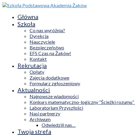
Główna
Szkoła
Co nas wyróżnia?
Dyrekcja
Nauczyciele
Bezpieczeństwo
EFS Czas na Żaków!
Kontakt
Rekrutacja
Opłaty
Zajęcia dodatkowe
Formularz zgłoszeniowy
Aktualności
Najnowsze wiadomości
Konkurs matematyczno-logiczny “Ścieżki rozumu”
Laboratorium Przyszłości
Nasi partnerzy
Archiwum
Odwiedzili nas…
Twoja strefa