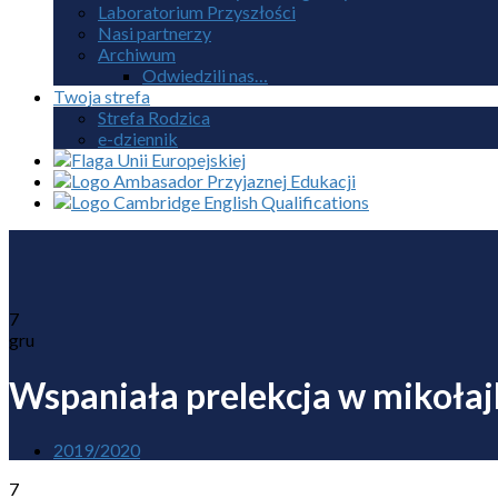
Laboratorium Przyszłości
Nasi partnerzy
Archiwum
Odwiedzili nas…
Twoja strefa
Strefa Rodzica
e-dziennik
7
gru
Wspaniała prelekcja w mikołaj
2019/2020
7