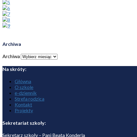
Archiwa
Archiwa
Na skróty:
Główna
O szkole
e-dziennik
Strefa rodzica
Kontakt
Projekty
Sekretariat szkoły:
Sekretarz szkoły – Pani Beata Konderla