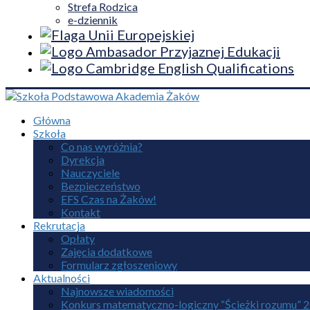
Strefa Rodzica
e-dziennik
Główna
Szkoła
Co nas wyróżnia?
Dyrekcja
Nauczyciele
Bezpieczeństwo
EFS Czas na Żaków!
Kontakt
Rekrutacja
Opłaty
Zajęcia dodatkowe
Formularz zgłoszeniowy
Aktualności
Najnowsze wiadomości
Konkurs matematyczno-logiczny “Ścieżki rozumu” 