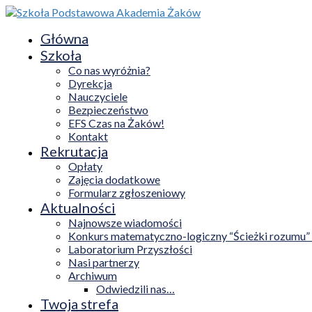
Główna
Szkoła
Co nas wyróżnia?
Dyrekcja
Nauczyciele
Bezpieczeństwo
EFS Czas na Żaków!
Kontakt
Rekrutacja
Opłaty
Zajęcia dodatkowe
Formularz zgłoszeniowy
Aktualności
Najnowsze wiadomości
Konkurs matematyczno-logiczny “Ścieżki rozumu”
Laboratorium Przyszłości
Nasi partnerzy
Archiwum
Odwiedzili nas…
Twoja strefa