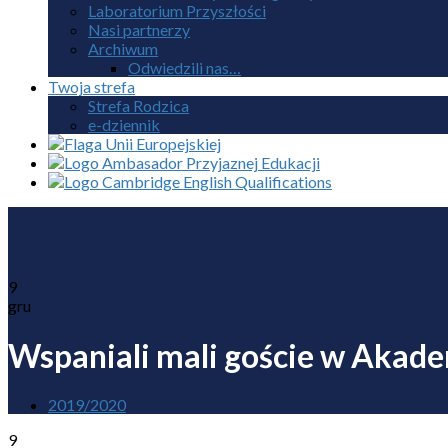
Laboratorium Przyszłości
Nasi partnerzy
Archiwum
Odwiedzili nas…
Twoja strefa
Strefa Rodzica
e-dziennik
9
gru
Wspaniali mali goście w Akade
2019/2020
9