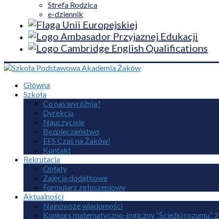
Strefa Rodzica
e-dziennik
Główna
Szkoła
Co nas wyróżnia?
Dyrekcja
Nauczyciele
Bezpieczeństwo
EFS Czas na Żaków!
Kontakt
Rekrutacja
Opłaty
Zajęcia dodatkowe
Formularz zgłoszeniowy
Aktualności
Najnowsze wiadomości
Konkurs matematyczno-logiczny “Ścieżki rozumu” 