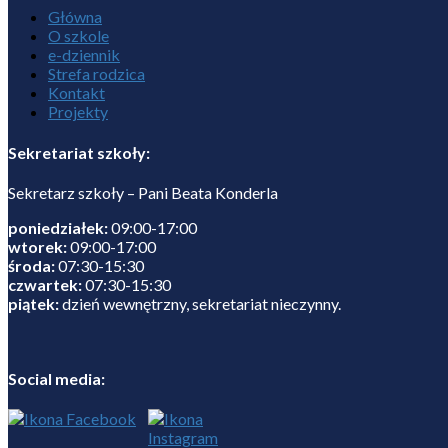
Główna
O szkole
e-dziennik
Strefa rodzica
Kontakt
Projekty
Sekretariat szkoły:
Sekretarz szkoły – Pani Beata Konderla
poniedziałek:
09:00-17:00
wtorek:
09:00-17:00
środa:
07:30-15:30
czwartek:
07:30-15:30
piątek:
dzień wewnętrzny, sekretariat nieczynny.
Social media: