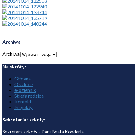
Archiwa
Archiwa
Na skróty:
Główna
O szkole
e-dziennik
Strefa rodzica
Kontakt
Projekty
Sekretariat szkoły:
Sekretarz szkoły – Pani Beata Konderla