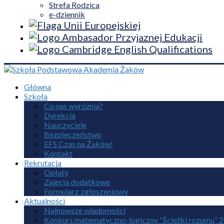
Strefa Rodzica
e-dziennik
Główna
Szkoła
Co nas wyróżnia?
Dyrekcja
Nauczyciele
Bezpieczeństwo
EFS Czas na Żaków!
Kontakt
Rekrutacja
Opłaty
Zajęcia dodatkowe
Formularz zgłoszeniowy
Aktualności
Najnowsze wiadomości
Konkurs matematyczno-logiczny “Ścieżki rozumu” 