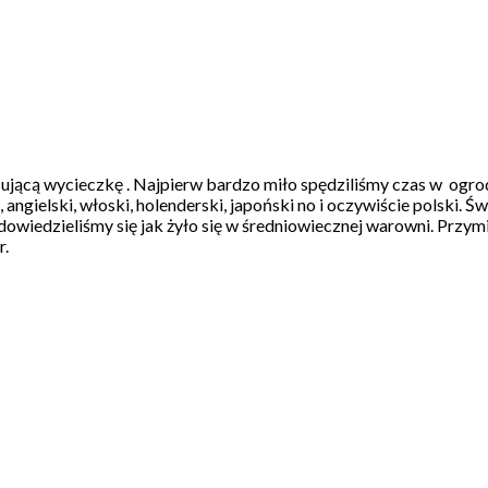
sującą wycieczkę . Najpierw bardzo miło spędziliśmy czas w ogr
 angielski, włoski, holenderski, japoński no i oczywiście polski. 
wiedzieliśmy się jak żyło się w średniowiecznej warowni. Przymie
r.