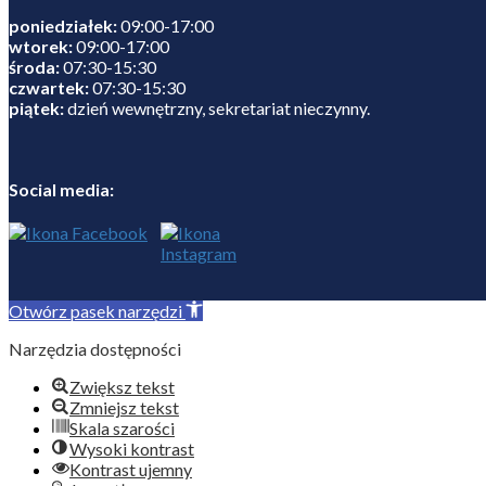
poniedziałek:
09:00-17:00
wtorek:
09:00-17:00
środa:
07:30-15:30
czwartek:
07:30-15:30
piątek:
dzień wewnętrzny, sekretariat nieczynny.
Social media:
Otwórz pasek narzędzi
Narzędzia dostępności
Zwiększ tekst
Zmniejsz tekst
Skala szarości
Wysoki kontrast
Kontrast ujemny