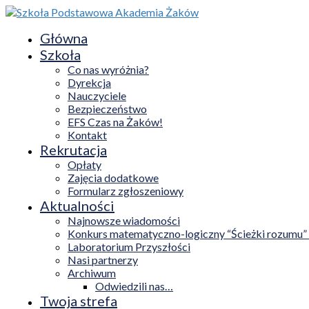
Główna
Szkoła
Co nas wyróżnia?
Dyrekcja
Nauczyciele
Bezpieczeństwo
EFS Czas na Żaków!
Kontakt
Rekrutacja
Opłaty
Zajęcia dodatkowe
Formularz zgłoszeniowy
Aktualności
Najnowsze wiadomości
Konkurs matematyczno-logiczny “Ścieżki rozumu”
Laboratorium Przyszłości
Nasi partnerzy
Archiwum
Odwiedzili nas…
Twoja strefa