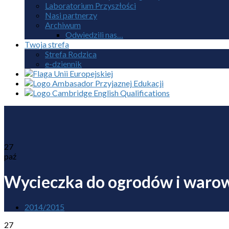
Laboratorium Przyszłości
Nasi partnerzy
Archiwum
Odwiedzili nas…
Twoja strefa
Strefa Rodzica
e-dziennik
27
paź
Wycieczka do ogrodów i waro
2014/2015
27