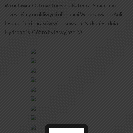
Wrocławia. Ostrów Tumski z Katedrą. Spacerem
przeszliśmy urokliwymi uliczkami Wrocławia do Auli
Leopoldina i tarasów widokowych. Na koniec dnia
Hydropolis. Cóż to był z wyjazd 🙂