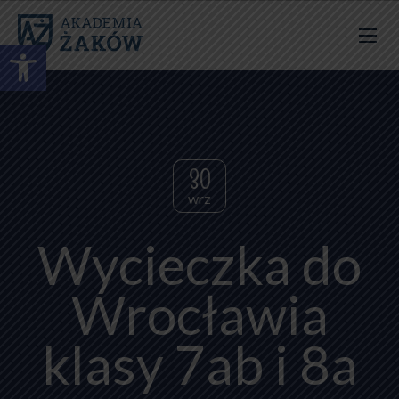
Otwórz pasek narzędzi
30
wrz
Wycieczka do
Wrocławia
klasy 7ab i 8a