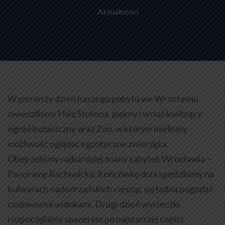
Aktualności
W pierwszy dzień naszego pobytu we Wrocławiu
zwiedziliśmy Halę Stulecia, piękny i wciąż kwitnący
ogród botaniczny oraz Zoo, w którym mieliśmy
możliwość oglądać egzotyczne zwierzęta.
Obejrzeliśmy najbardziej znany zabytek Wrocławia –
Panoramę Racławicką. Końcówkę dnia spędziliśmy na
bulwarach nadodrzańskich ciesząc się ładną pogodą i
cudownymi widokami. Drugi dzień wycieczki
rozpoczęliśmy spacerem po najstarszej części