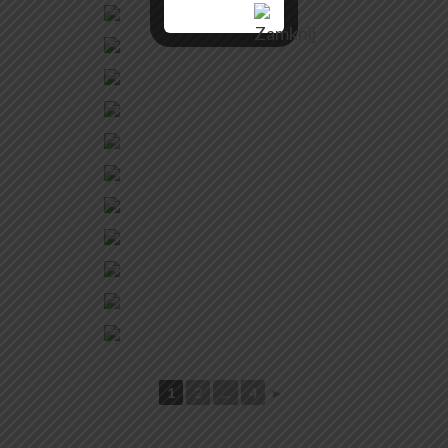
1
2
...
4
►