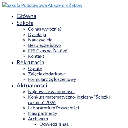
Główna
Szkoła
Co nas wyróżnia?
Dyrekcja
Nauczyciele
Bezpieczeństwo
EFS Czas na Żaków!
Kontakt
Rekrutacja
Opłaty
Zajęcia dodatkowe
Formularz zgłoszeniowy
Aktualności
Najnowsze wiadomości
Konkurs matematyczno-logiczny “Ścieżki
rozumu” 2026
Laboratorium Przyszłości
Nasi partnerzy
Archiwum
Odwiedzili nas…