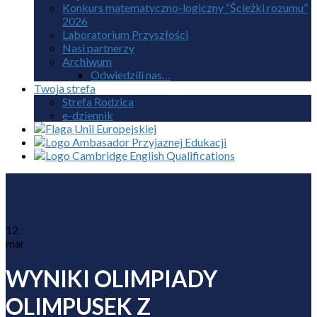
Konkurs matematyczno-logiczny “Ścieżki rozumu”
2026
Laboratorium Przyszłości
Nasi partnerzy
Archiwum
Odwiedzili nas…
Twoja strefa
Strefa Rodzica
e-dziennik
12
mar
WYNIKI OLIMPIADY
OLIMPUSEK Z