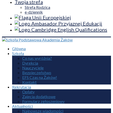
Twoja strefa
Strefa Rodzica
e-dziennik
Główna
Szkoła
Co nas wyróżnia?
Dyrekcja
Nauczyciele
Bezpieczeństwo
EFS Czas na Żaków!
Kontakt
Rekrutacja
Opłaty
Zajęcia dodatkowe
Formularz zgłoszeniowy
Aktualności
Najnowsze wiadomości