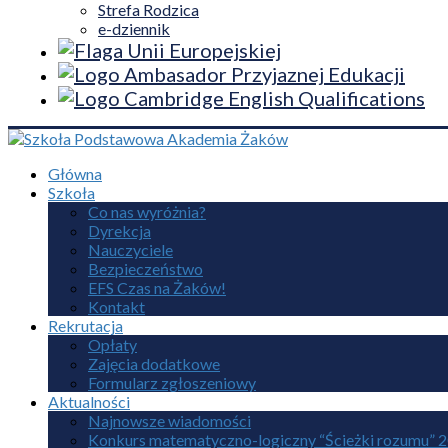
Strefa Rodzica
e-dziennik
Główna
Szkoła
Co nas wyróżnia?
Dyrekcja
Nauczyciele
Bezpieczeństwo
EFS Czas na Żaków!
Kontakt
Rekrutacja
Opłaty
Zajęcia dodatkowe
Formularz zgłoszeniowy
Aktualności
Najnowsze wiadomości
Konkurs matematyczno-logiczny “Ścieżki rozumu” 