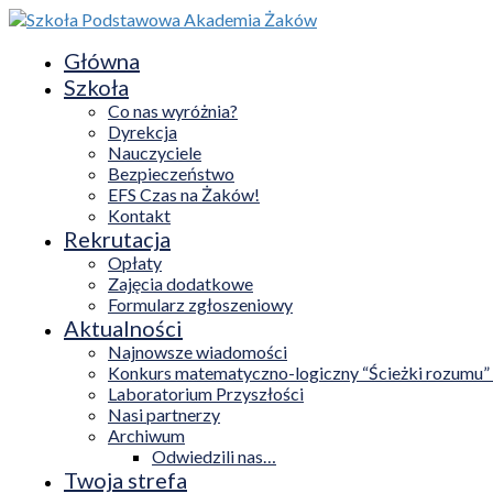
Główna
Szkoła
Co nas wyróżnia?
Dyrekcja
Nauczyciele
Bezpieczeństwo
EFS Czas na Żaków!
Kontakt
Rekrutacja
Opłaty
Zajęcia dodatkowe
Formularz zgłoszeniowy
Aktualności
Najnowsze wiadomości
Konkurs matematyczno-logiczny “Ścieżki rozumu”
Laboratorium Przyszłości
Nasi partnerzy
Archiwum
Odwiedzili nas…
Twoja strefa