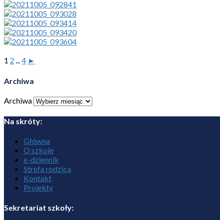
1
2
...
4
►
Archiwa
Archiwa
Na skróty:
Główna
O szkole
e-dziennik
Strefa rodzica
Kontakt
Projekty
Sekretariat szkoły: