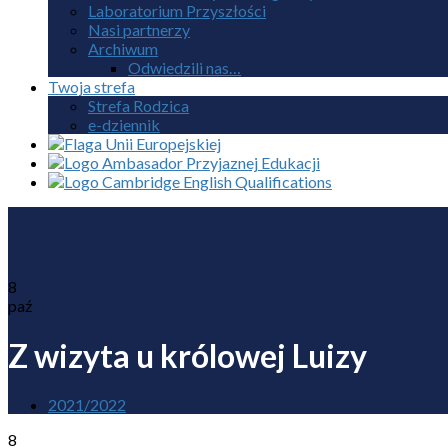
Laboratorium Przyszłości
Nasi partnerzy
Archiwum
Odwiedzili nas…
Twoja strefa
Strefa Rodzica
e-dziennik
8
paź
Z wizyta u królowej Luizy
2021/2022
8