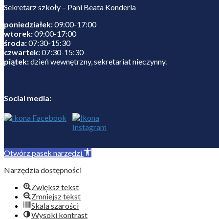
Sekretarz szkoły – Pani Beata Konderla
poniedziałek:
09:00-17:00
wtorek:
09:00-17:00
środa:
07:30-15:30
czwartek:
07:30-15:30
piątek:
dzień wewnętrzny, sekretariat nieczynny.
Social media:
Otwórz pasek narzędzi
Narzędzia dostępności
Zwiększ tekst
Zmniejsz tekst
Skala szarości
Wysoki kontrast