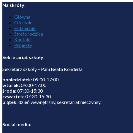
Na skróty:
Główna
O szkole
e-dziennik
Strefa rodzica
Kontakt
Projekty
Sekretariat szkoły:
Sekretarz szkoły – Pani Beata Konderla
poniedziałek:
09:00-17:00
wtorek:
09:00-17:00
środa:
07:30-15:30
czwartek:
07:30-15:30
piątek:
dzień wewnętrzny, sekretariat nieczynny.
Social media: