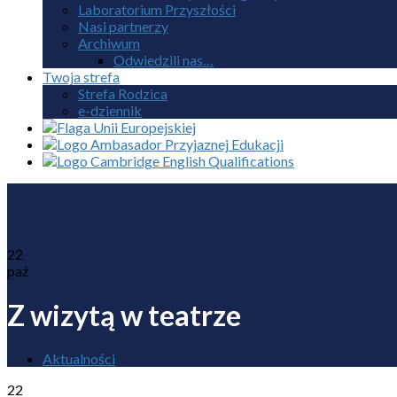
Laboratorium Przyszłości
Nasi partnerzy
Archiwum
Odwiedzili nas…
Twoja strefa
Strefa Rodzica
e-dziennik
22
paź
Z wizytą w teatrze
Aktualności
22