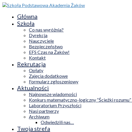
Główna
Szkoła
Co nas wyróżnia?
Dyrekcja
Nauczyciele
Bezpieczeństwo
EFS Czas na Żaków!
Kontakt
Rekrutacja
Opłaty
Zajęcia dodatkowe
Formularz zgłoszeniowy
Aktualności
Najnowsze wiadomości
Konkurs matematyczno-logiczny “Ścieżki rozumu”
Laboratorium Przyszłości
Nasi partnerzy
Archiwum
Odwiedzili nas…
Twoja strefa