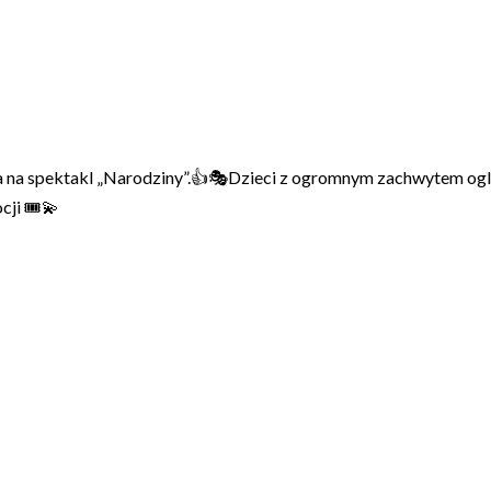
ka na spektakl „Narodziny”.👍🎭Dzieci z ogromnym zachwytem ogl
cji 🎟️💫