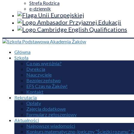
Strefa Rodzica
e-dziennik
Główna
Szkoła
Co nas wyróżnia?
Dyrekcja
Nauczyciele
Bezpieczeństwo
EFS Czas na Żaków!
Kontakt
Rekrutacja
Opłaty
Zajęcia dodatkowe
Formularz zgłoszeniowy
Aktualności
Najnowsze wiadomości
Konkurs matematyczno-logiczny “Ścieżki rozumu” 