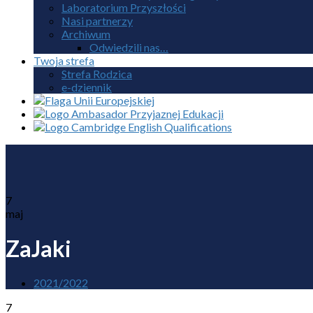
Laboratorium Przyszłości
Nasi partnerzy
Archiwum
Odwiedzili nas…
Twoja strefa
Strefa Rodzica
e-dziennik
7
maj
ZaJaki
2021/2022
7