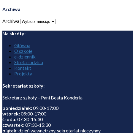
Archiwa
Archiwa
Na skróty:
Główna
O szkole
e-dziennik
Strefa rodzica
Kontakt
Projekty
Sekretariat szkoły:
Sekretarz szkoły – Pani Beata Konderla
poniedziałek:
09:00-17:00
wtorek:
09:00-17:00
środa:
07:30-15:30
czwartek:
07:30-15:30
piątek:
dzień wewnętrzny, sekretariat nieczynny.