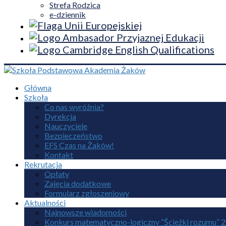
Strefa Rodzica
e-dziennik
Główna
Szkoła
Co nas wyróżnia?
Dyrekcja
Nauczyciele
Bezpieczeństwo
EFS Czas na Żaków!
Kontakt
Rekrutacja
Opłaty
Zajęcia dodatkowe
Formularz zgłoszeniowy
Aktualności
Najnowsze wiadomości
Konkurs matematyczno-logiczny “Ścieżki rozumu” 