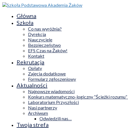
Główna
Szkoła
Co nas wyróżnia?
Dyrekcja
Nauczyciele
Bezpieczeństwo
EFS Czas na Żaków!
Kontakt
Rekrutacja
Opłaty
Zajęcia dodatkowe
Formularz zgłoszeniowy
Aktualności
Najnowsze wiadomości
Konkurs matematyczno-logiczny “Ścieżki rozumu”
Laboratorium Przyszłości
Nasi partnerzy
Archiwum
Odwiedzili nas…
Twoja strefa