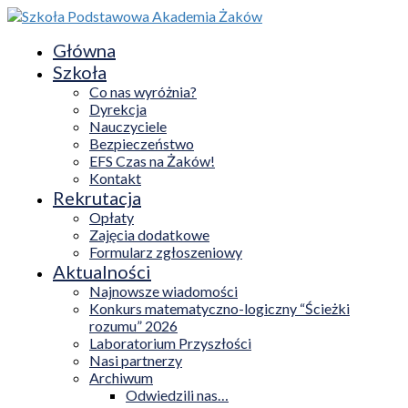
Główna
Szkoła
Co nas wyróżnia?
Dyrekcja
Nauczyciele
Bezpieczeństwo
EFS Czas na Żaków!
Kontakt
Rekrutacja
Opłaty
Zajęcia dodatkowe
Formularz zgłoszeniowy
Aktualności
Najnowsze wiadomości
Konkurs matematyczno-logiczny “Ścieżki
rozumu” 2026
Laboratorium Przyszłości
Nasi partnerzy
Archiwum
Odwiedzili nas…