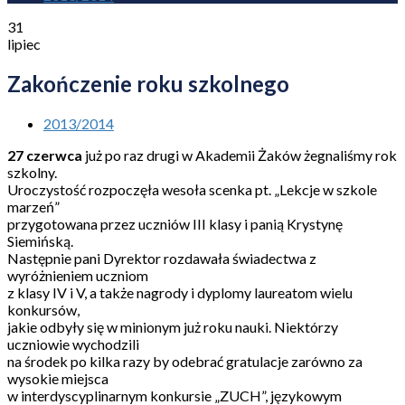
31
lipiec
Zakończenie roku szkolnego
2013/2014
27 czerwca
już po raz drugi w Akademii Żaków żegnaliśmy rok
szkolny.
Uroczystość rozpoczęła wesoła scenka pt. „Lekcje w szkole
marzeń”
przygotowana przez uczniów III klasy i panią Krystynę
Siemińską.
Następnie pani Dyrektor rozdawała świadectwa z
wyróżnieniem uczniom
z klasy IV i V, a także nagrody i dyplomy laureatom wielu
konkursów,
jakie odbyły się w minionym już roku nauki. Niektórzy
uczniowie wychodzili
na środek po kilka razy by odebrać gratulacje zarówno za
wysokie miejsca
w interdyscyplinarnym konkursie „ZUCH”, językowym