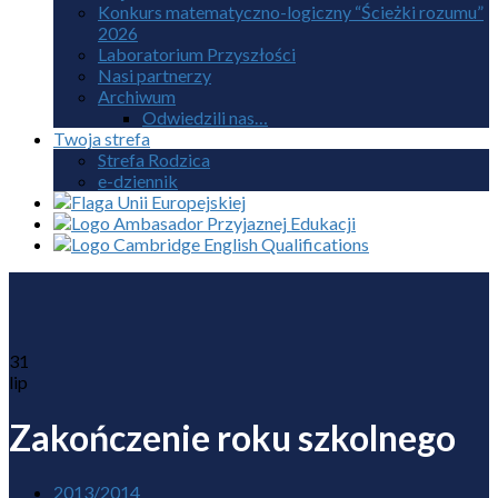
Konkurs matematyczno-logiczny “Ścieżki rozumu”
2026
Laboratorium Przyszłości
Nasi partnerzy
Archiwum
Odwiedzili nas…
Twoja strefa
Strefa Rodzica
e-dziennik
31
lip
Zakończenie roku szkolnego
2013/2014