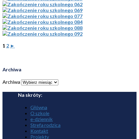
1
2
►
Archiwa
Archiwa
Na skróty:
Główna
O szkole
e-dziennik
Strefa rodzica
Kontakt
Projekty