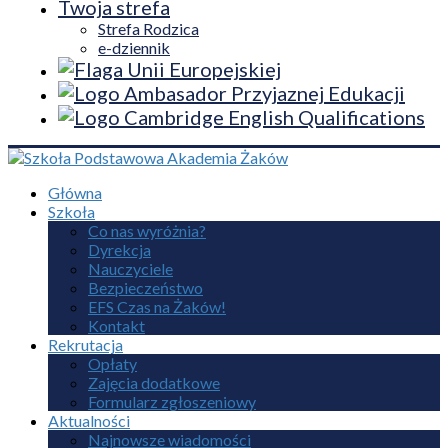
Twoja strefa
Strefa Rodzica
e-dziennik
Główna
Szkoła
Co nas wyróżnia?
Dyrekcja
Nauczyciele
Bezpieczeństwo
EFS Czas na Żaków!
Kontakt
Rekrutacja
Opłaty
Zajęcia dodatkowe
Formularz zgłoszeniowy
Aktualności
Najnowsze wiadomości