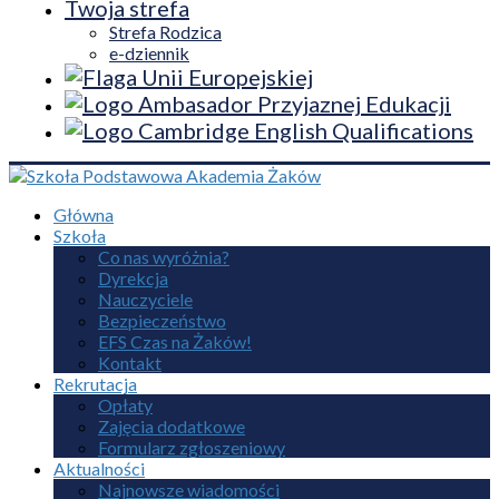
Twoja strefa
Strefa Rodzica
e-dziennik
Główna
Szkoła
Co nas wyróżnia?
Dyrekcja
Nauczyciele
Bezpieczeństwo
EFS Czas na Żaków!
Kontakt
Rekrutacja
Opłaty
Zajęcia dodatkowe
Formularz zgłoszeniowy
Aktualności
Najnowsze wiadomości