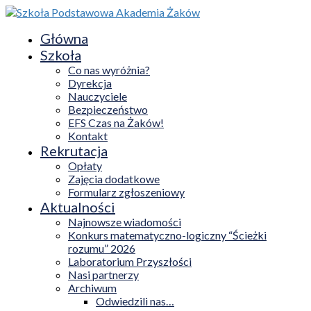
Główna
Szkoła
Co nas wyróżnia?
Dyrekcja
Nauczyciele
Bezpieczeństwo
EFS Czas na Żaków!
Kontakt
Rekrutacja
Opłaty
Zajęcia dodatkowe
Formularz zgłoszeniowy
Aktualności
Najnowsze wiadomości
Konkurs matematyczno-logiczny “Ścieżki
rozumu” 2026
Laboratorium Przyszłości
Nasi partnerzy
Archiwum
Odwiedzili nas…