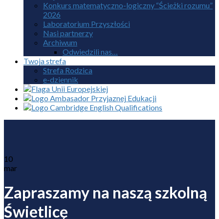
Konkurs matematyczno-logiczny “Ścieżki rozumu”
2026
Laboratorium Przyszłości
Nasi partnerzy
Archiwum
Odwiedzili nas…
Twoja strefa
Strefa Rodzica
e-dziennik
10
mar
Zapraszamy na naszą szkolną
Świetlicę