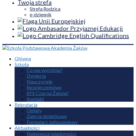
Twoja strefa
Strefa Rodzica
e-dziennik
Główna
Szkoła
Co nas wyróżnia?
Dyrekcja
Nauczyciele
Bezpieczeństwo
EFS Czas na Żaków!
Kontakt
Rekrutacja
Opłaty
Zajęcia dodatkowe
Formularz zgłoszeniowy
Aktualności
Najnowsze wiadomości