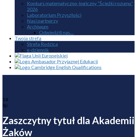
Konkurs matematyczno-logiczny “Ścieżki rozumu”
2026
Laboratorium Przyszłości
Nasi partnerzy
Archiwum
Odwiedzili nas…
Twoja strefa
Strefa Rodzica
e-dziennik
14
lip
Zaszczytny tytuł dla Akademii
Żaków