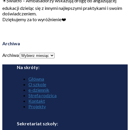
✴️Światło – Ambasadorzy wskazują drogę do angażującej
edukacji dzieląc się z innymi najlepszymi praktykami i swoim
doświadczeniem.
Dziękujemy za to wyróżnienie❤️
Archiwa
Archiwa
Na skróty:
Główna
O szkole
e-dziennik
Strefa rodzica
Kontakt
Projekty
Sekretariat szkoły: