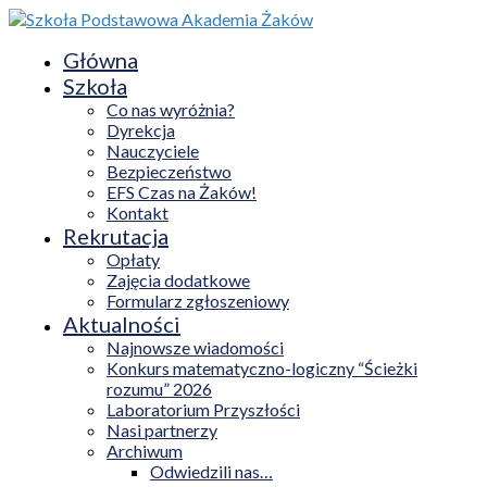
Główna
Szkoła
Co nas wyróżnia?
Dyrekcja
Nauczyciele
Bezpieczeństwo
EFS Czas na Żaków!
Kontakt
Rekrutacja
Opłaty
Zajęcia dodatkowe
Formularz zgłoszeniowy
Aktualności
Najnowsze wiadomości
Konkurs matematyczno-logiczny “Ścieżki
rozumu” 2026
Laboratorium Przyszłości
Nasi partnerzy
Archiwum
Odwiedzili nas…