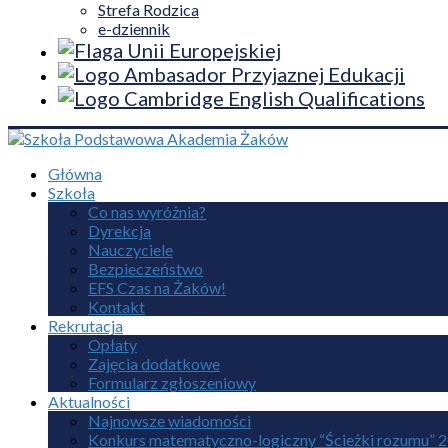
Strefa Rodzica
e-dziennik
Główna
Szkoła
Co nas wyróżnia?
Dyrekcja
Nauczyciele
Bezpieczeństwo
EFS Czas na Żaków!
Kontakt
Rekrutacja
Opłaty
Zajęcia dodatkowe
Formularz zgłoszeniowy
Aktualności
Najnowsze wiadomości
Konkurs matematyczno-logiczny “Ścieżki rozumu” 