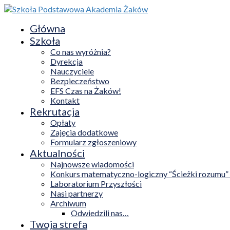
Główna
Szkoła
Co nas wyróżnia?
Dyrekcja
Nauczyciele
Bezpieczeństwo
EFS Czas na Żaków!
Kontakt
Rekrutacja
Opłaty
Zajęcia dodatkowe
Formularz zgłoszeniowy
Aktualności
Najnowsze wiadomości
Konkurs matematyczno-logiczny “Ścieżki rozumu”
Laboratorium Przyszłości
Nasi partnerzy
Archiwum
Odwiedzili nas…
Twoja strefa