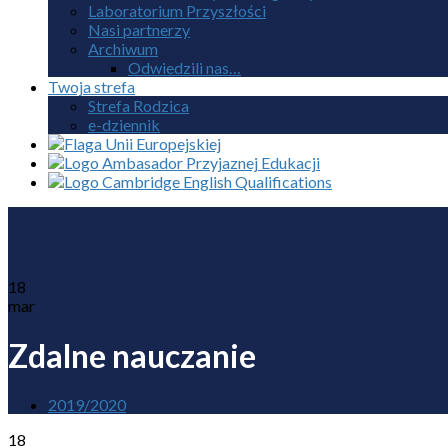
Laboratorium Przyszłości
Nasi partnerzy
Archiwum
Odwiedzili nas…
Twoja strefa
Strefa Rodzica
e-dziennik
18
mar
Zdalne nauczanie
2019/2020
18