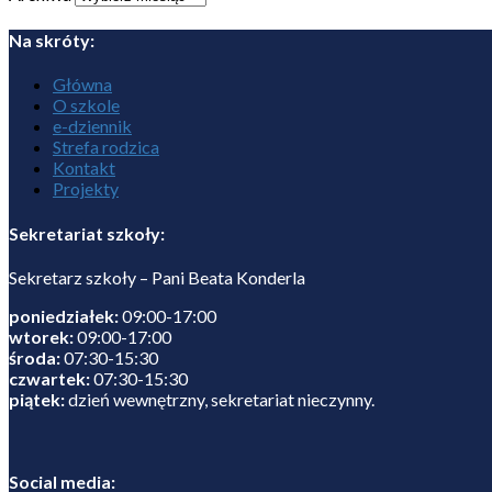
Na skróty:
Główna
O szkole
e-dziennik
Strefa rodzica
Kontakt
Projekty
Sekretariat szkoły:
Sekretarz szkoły – Pani Beata Konderla
poniedziałek:
09:00-17:00
wtorek:
09:00-17:00
środa:
07:30-15:30
czwartek:
07:30-15:30
piątek:
dzień wewnętrzny, sekretariat nieczynny.
Social media: