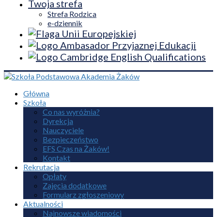
Twoja strefa
Strefa Rodzica
e-dziennik
Główna
Szkoła
Co nas wyróżnia?
Dyrekcja
Nauczyciele
Bezpieczeństwo
EFS Czas na Żaków!
Kontakt
Rekrutacja
Opłaty
Zajęcia dodatkowe
Formularz zgłoszeniowy
Aktualności
Najnowsze wiadomości