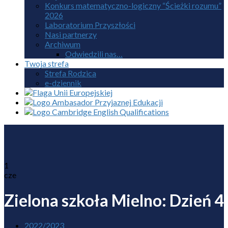
Konkurs matematyczno-logiczny “Ścieżki rozumu”
2026
Laboratorium Przyszłości
Nasi partnerzy
Archiwum
Odwiedzili nas…
Twoja strefa
Strefa Rodzica
e-dziennik
1
cze
Zielona szkoła Mielno: Dzień 4
2022/2023