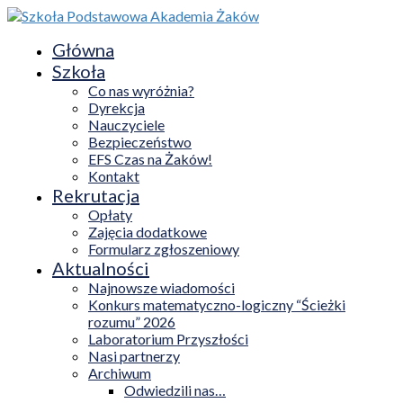
Główna
Szkoła
Co nas wyróżnia?
Dyrekcja
Nauczyciele
Bezpieczeństwo
EFS Czas na Żaków!
Kontakt
Rekrutacja
Opłaty
Zajęcia dodatkowe
Formularz zgłoszeniowy
Aktualności
Najnowsze wiadomości
Konkurs matematyczno-logiczny “Ścieżki
rozumu” 2026
Laboratorium Przyszłości
Nasi partnerzy
Archiwum
Odwiedzili nas…